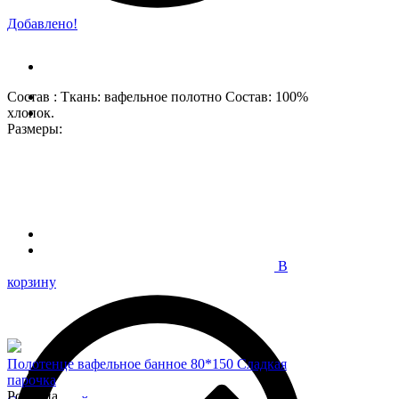
Добавлено!
Состав : Ткань: вафельное полотно Состав: 100%
хлопок.
Размеры:
В
корзину
Полотенце вафельное банное 80*150 Сладкая
парочка
Розница