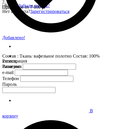
?
Забыли пароль?
Войти
При заказе от 7 000 р.
Нет аккаунта?
Зарегистрироваться
Добавлено!
Состав : Ткань: вафельное полотно Состав: 100%
Регистрация
хлопок.
Размеры:
Ваше имя
e-mail
Телефон
Пароль
В
корзину