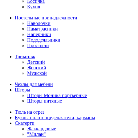
Косичка
Кухня
Постельные принадлежности
Наволочки
Наматрасники
Наперники
Пододеяльники
Простыни
Трикотаж
Детский
Женский
Мужской
Чехлы для мебели
Шторы
Шторы Моника портьерные
Шторы нитяные
Тюль на отрез
Куклы полотенцедержатели, карманы
Скатерти
Жаккардовые
"Милан"