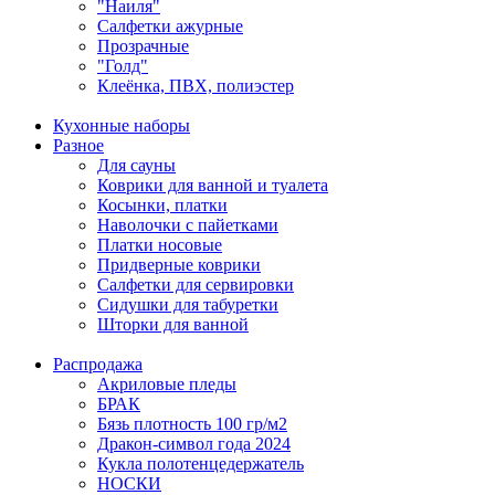
"Наиля"
Салфетки ажурные
Прозрачные
"Голд"
Клеёнка, ПВХ, полиэстер
Кухонные наборы
Разное
Для сауны
Коврики для ванной и туалета
Косынки, платки
Наволочки с пайетками
Платки носовые
Придверные коврики
Салфетки для сервировки
Сидушки для табуретки
Шторки для ванной
Распродажа
Акриловые пледы
БРАК
Бязь плотность 100 гр/м2
Дракон-символ года 2024
Кукла полотенцедержатель
НОСКИ