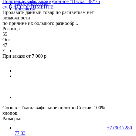
Полотенце вафельное кухонное "Пасха" 38*75
Сотрудничество
см В АССОРТИМЕНТЕ
Контакты
Продавать данный товар по расцветкам нет
возможности
по причине их большого разнообр...
Розница
55
Опт
47
?
При заказе от 7 000 р.
Состав : Ткань: вафельное полотно Состав: 100%
хлопок.
Размеры:
+7 (901) 280
77 33