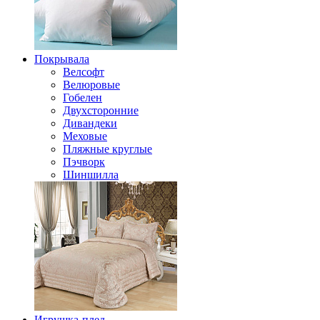
Покрывала
Велсофт
Велюровые
Гобелен
Двухсторонние
Дивандеки
Меховые
Пляжные круглые
Пэчворк
Шиншилла
Игрушка-плед