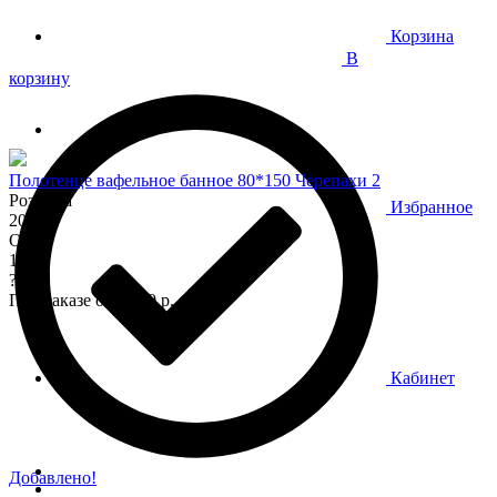
Корзина
В
корзину
Полотенце вафельное банное 80*150 Черепахи 2
Розница
Избранное
200
Опт
170
?
При заказе от 7 000 р.
Кабинет
Добавлено!