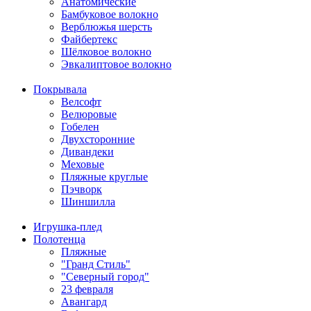
Анатомические
Бамбуковое волокно
Верблюжья шерсть
Файбертекс
Шёлковое волокно
Эвкалиптовое волокно
Покрывала
Велсофт
Велюровые
Гобелен
Двухсторонние
Дивандеки
Меховые
Пляжные круглые
Пэчворк
Шиншилла
Игрушка-плед
Полотенца
Пляжные
"Гранд Стиль"
"Северный город"
23 февраля
Авангард