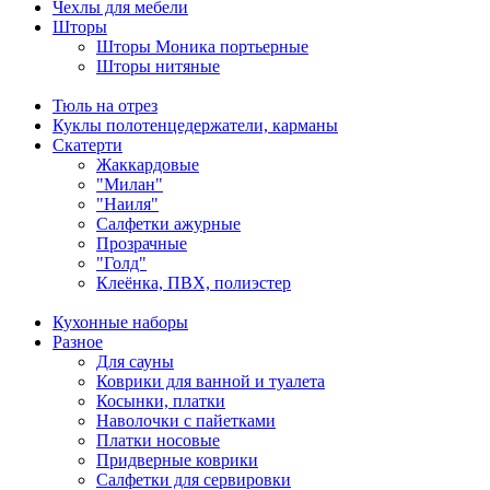
Чехлы для мебели
Шторы
Шторы Моника портьерные
Шторы нитяные
Тюль на отрез
Куклы полотенцедержатели, карманы
Скатерти
Жаккардовые
"Милан"
"Наиля"
Салфетки ажурные
Прозрачные
"Голд"
Клеёнка, ПВХ, полиэстер
Кухонные наборы
Разное
Для сауны
Коврики для ванной и туалета
Косынки, платки
Наволочки с пайетками
Платки носовые
Придверные коврики
Салфетки для сервировки