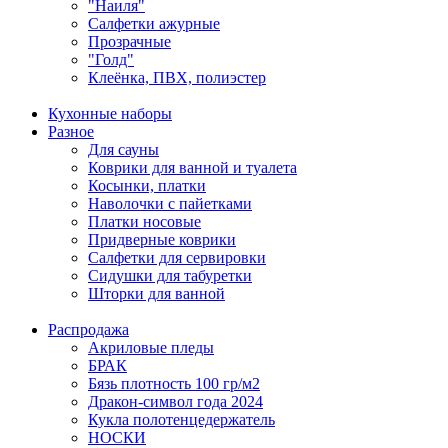
"Наиля"
Салфетки ажурные
Прозрачные
"Голд"
Клеёнка, ПВХ, полиэстер
Кухонные наборы
Разное
Для сауны
Коврики для ванной и туалета
Косынки, платки
Наволочки с пайетками
Платки носовые
Придверные коврики
Салфетки для сервировки
Сидушки для табуретки
Шторки для ванной
Распродажа
Акриловые пледы
БРАК
Бязь плотность 100 гр/м2
Дракон-символ года 2024
Кукла полотенцедержатель
НОСКИ