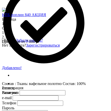
КПБ поплин 840 АКЦИЯ
Розница
1 345
Опт
1 150
?
Забыли пароль?
Войти
При заказе от 7 000 р.
Нет аккаунта?
Зарегистрироваться
Добавлено!
Состав : Ткань: вафельное полотно Состав: 100%
Регистрация
хлопок.
Размеры:
Ваше имя
e-mail
Телефон
Пароль