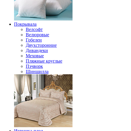
Покрывала
Велсофт
Велюровые
Гобелен
Двухсторонние
Дивандеки
Меховые
Пляжные круглые
Пэчворк
Шиншилла
Игрушка-плед