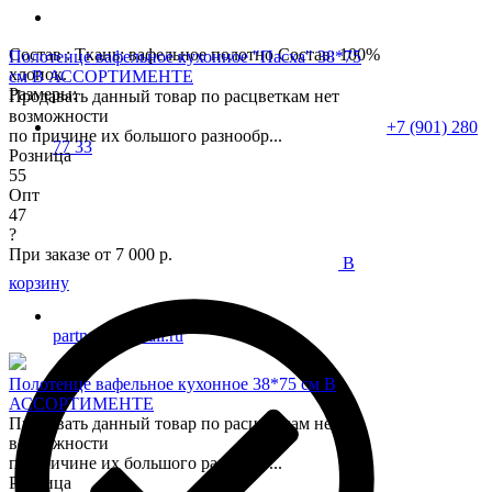
Состав : Ткань: вафельное полотно Состав: 100%
Полотенце вафельное кухонное "Пасха" 38*75
хлопок.
см В АССОРТИМЕНТЕ
Размеры:
Продавать данный товар по расцветкам нет
возможности
+7 (901) 280
по причине их большого разнообр...
77 33
Розница
55
Опт
47
?
При заказе от 7 000 р.
В
корзину
partner37@mail.ru
Полотенце вафельное кухонное 38*75 см В
АССОРТИМЕНТЕ
Продавать данный товар по расцветкам нет
возможности
по причине их большого разнообр...
Розница