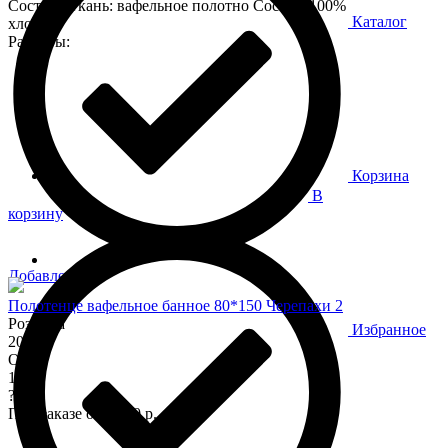
Состав : Ткань: вафельное полотно Состав: 100%
Каталог
хлопок.
Размеры:
Корзина
В
корзину
Добавлено!
Полотенце вафельное банное 80*150 Черепахи 2
Розница
Избранное
200
Опт
170
?
При заказе от 7 000 р.