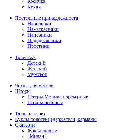
Косичка
Кухня
Постельные принадлежности
Наволочки
Наматрасники
Наперники
Пододеяльники
Простыни
Трикотаж
Детский
Женский
Мужской
Чехлы для мебели
Шторы
Шторы Моника портьерные
Шторы нитяные
Тюль на отрез
Куклы полотенцедержатели, карманы
Скатерти
Жаккардовые
"Милан"