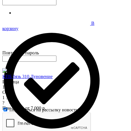
В
корзину
Повторите пароль
КПБ бязь 310 Дуновение
Розница
1 575
Опт
1 345
?
При заказе от 7 000 р.
Подписаться на рассылку новостей