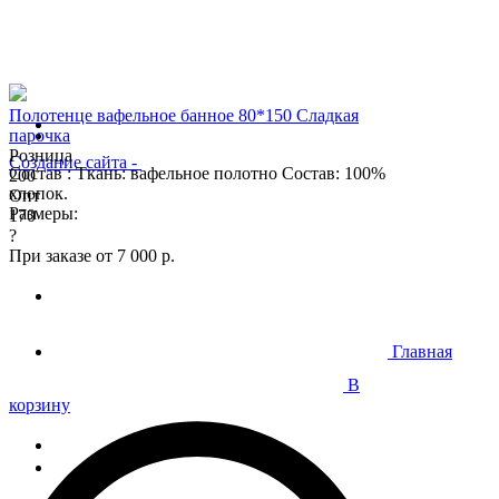
Полотенце вафельное банное 80*150 Сладкая
парочка
Розница
Создание сайта
-
Состав : Ткань: вафельное полотно Состав: 100%
200
хлопок.
Опт
Размеры:
170
?
При заказе от 7 000 р.
Главная
В
корзину