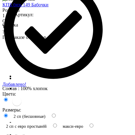
КПБ бязь 149 Бабочки
Розница
Артикул:
1 575
Опт
Оценка
1 345
?
При заказе от 7 000 р.
Добавлено!
Состав : 100% хлопок
Цвета:
Размеры:
2 сп (бесшовные)
2 сп с евро простынёй
макси-евро