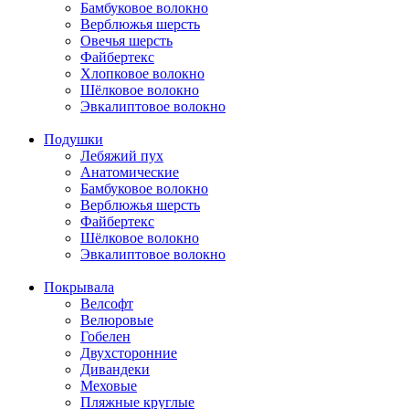
Бамбуковое волокно
Верблюжья шерсть
Овечья шерсть
Файбертекс
Хлопковое волокно
Шёлковое волокно
Эвкалиптовое волокно
Подушки
Лебяжий пух
Анатомические
Бамбуковое волокно
Верблюжья шерсть
Файбертекс
Шёлковое волокно
Эвкалиптовое волокно
Покрывала
Велсофт
Велюровые
Гобелен
Двухсторонние
Дивандеки
Меховые
Пляжные круглые