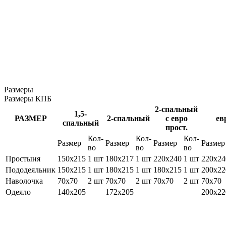
Размеры
Размеры КПБ
2-спальный
1,5-
РАЗМЕР
2-спальный
с евро
ев
спальный
прост.
Кол-
Кол-
Кол-
Размер
Размер
Размер
Размер
во
во
во
Простыня
150х215
1 шт
180х217
1 шт
220х240
1 шт
220х24
Пододеяльник
150х215
1 шт
180х215
1 шт
180х215
1 шт
200х22
Наволочка
70х70
2 шт
70х70
2 шт
70х70
2 шт
70х70
Одеяло
140х205
172х205
200х22