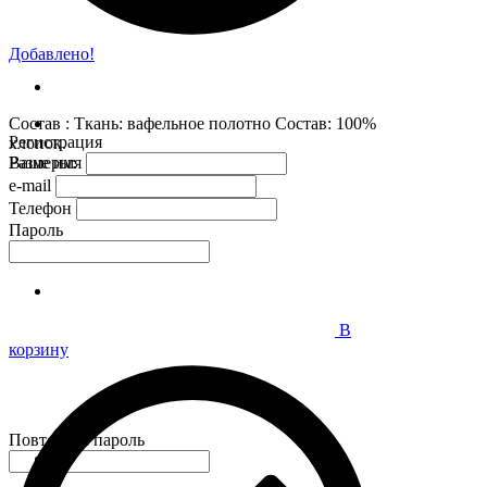
Добавлено!
Состав : Ткань: вафельное полотно Состав: 100%
Регистрация
хлопок.
Размеры:
Ваше имя
e-mail
Телефон
Пароль
В
корзину
Повторите пароль