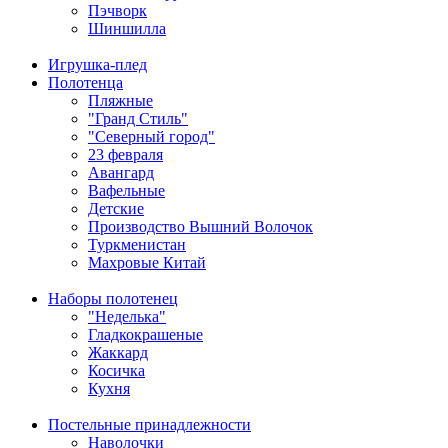
Пэчворк
Шиншилла
Игрушка-плед
Полотенца
Пляжные
"Гранд Стиль"
"Северный город"
23 февраля
Авангард
Вафельные
Детские
Производство Вышний Волочок
Туркменистан
Махровые Китай
Наборы полотенец
"Неделька"
Гладкокрашеные
Жаккард
Косичка
Кухня
Постельные принадлежности
Наволочки