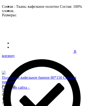
Состав : Ткань: вафельное полотно Состав: 100%
хлопок.
Размеры:
В
корзину
Полотенце вафельное банное 80*150 Сладкая
парочка
Розница
Создание сайта
-
200
Опт
170
?