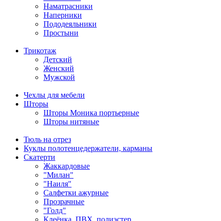
Наматрасники
Наперники
Пододеяльники
Простыни
Трикотаж
Детский
Женский
Мужской
Чехлы для мебели
Шторы
Шторы Моника портьерные
Шторы нитяные
Тюль на отрез
Куклы полотенцедержатели, карманы
Скатерти
Жаккардовые
"Милан"
"Наиля"
Салфетки ажурные
Прозрачные
"Голд"
Клеёнка, ПВХ, полиэстер