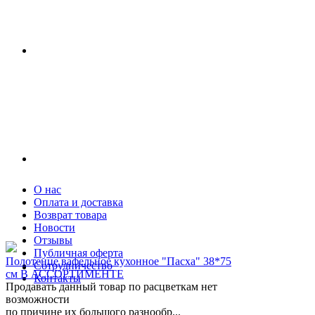
О нас
Оплата и доставка
Возврат товара
Новости
Отзывы
Публичная оферта
Полотенце вафельное кухонное "Пасха" 38*75
Сотрудничество
см В АССОРТИМЕНТЕ
Контакты
Продавать данный товар по расцветкам нет
возможности
по причине их большого разнообр...