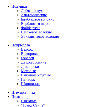
Подушки
Лебяжий пух
Анатомические
Бамбуковое волокно
Верблюжья шерсть
Файбертекс
Шёлковое волокно
Эвкалиптовое волокно
Покрывала
Велсофт
Велюровые
Гобелен
Двухсторонние
Дивандеки
Меховые
Пляжные круглые
Пэчворк
Шиншилла
Игрушка-плед
Полотенца
Пляжные
"Гранд Стиль"