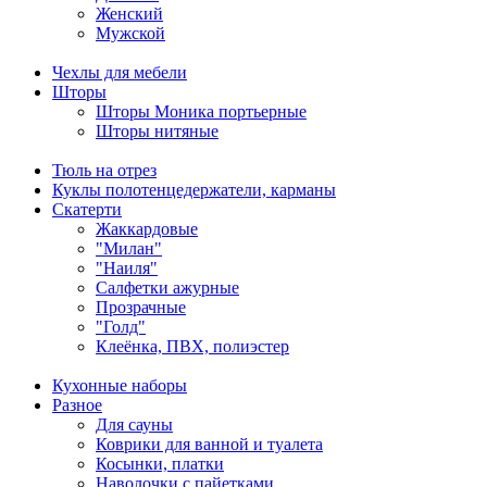
Женский
Мужской
Чехлы для мебели
Шторы
Шторы Моника портьерные
Шторы нитяные
Тюль на отрез
Куклы полотенцедержатели, карманы
Скатерти
Жаккардовые
"Милан"
"Наиля"
Салфетки ажурные
Прозрачные
"Голд"
Клеёнка, ПВХ, полиэстер
Кухонные наборы
Разное
Для сауны
Коврики для ванной и туалета
Косынки, платки
Наволочки с пайетками