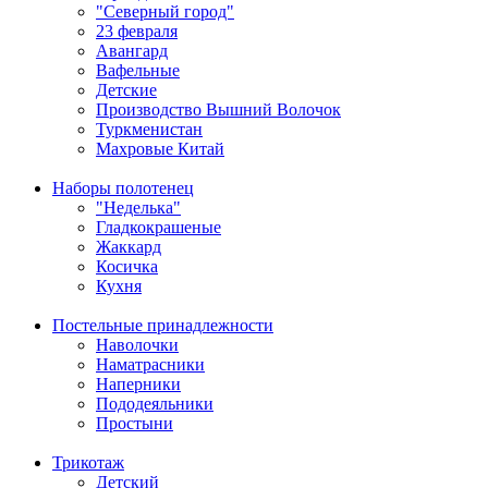
"Северный город"
23 февраля
Авангард
Вафельные
Детские
Производство Вышний Волочок
Туркменистан
Махровые Китай
Наборы полотенец
"Неделька"
Гладкокрашеные
Жаккард
Косичка
Кухня
Постельные принадлежности
Наволочки
Наматрасники
Наперники
Пододеяльники
Простыни
Трикотаж
Детский