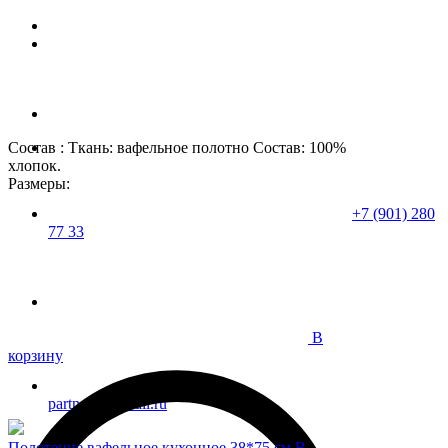
Состав : Ткань: вафельное полотно Состав: 100%
хлопок.
Размеры:
+7 (901) 280
77 33
В
корзину
partner37@mail.ru
Полотенце вафельное кухонное 38*75 см В