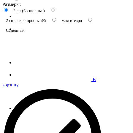
Размеры:
2 сп (бесшовные)
2 сп с евро простынёй
макси-евро
Семейный
В
корзину