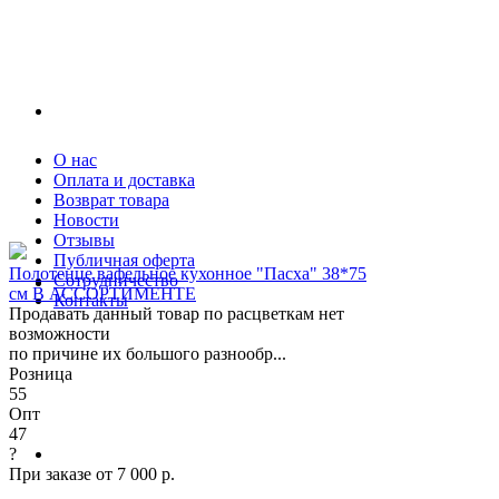
О нас
Оплата и доставка
Возврат товара
Новости
Отзывы
Публичная оферта
Полотенце вафельное кухонное "Пасха" 38*75
Сотрудничество
см В АССОРТИМЕНТЕ
Контакты
Продавать данный товар по расцветкам нет
возможности
по причине их большого разнообр...
Розница
55
Опт
47
?
При заказе от 7 000 р.