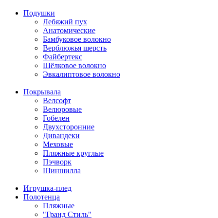
Подушки
Лебяжий пух
Анатомические
Бамбуковое волокно
Верблюжья шерсть
Файбертекс
Шёлковое волокно
Эвкалиптовое волокно
Покрывала
Велсофт
Велюровые
Гобелен
Двухсторонние
Дивандеки
Меховые
Пляжные круглые
Пэчворк
Шиншилла
Игрушка-плед
Полотенца
Пляжные
"Гранд Стиль"