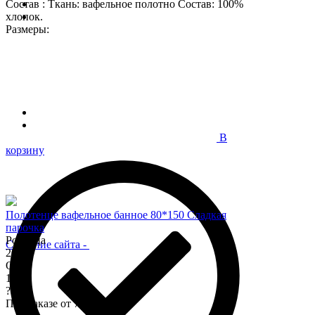
Состав : Ткань: вафельное полотно Состав: 100%
хлопок.
Размеры:
В
корзину
Полотенце вафельное банное 80*150 Сладкая
парочка
Розница
Создание сайта
-
200
Опт
170
?
При заказе от 7 000 р.