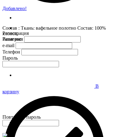
Добавлено!
Состав : Ткань: вафельное полотно Состав: 100%
Регистрация
хлопок.
Размеры:
Ваше имя
e-mail
Телефон
Пароль
В
корзину
Повторите пароль