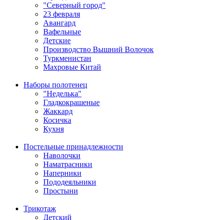
"Северный город"
23 февраля
Авангард
Вафельные
Детские
Производство Вышний Волочок
Туркменистан
Махровые Китай
Наборы полотенец
"Неделька"
Гладкокрашеные
Жаккард
Косичка
Кухня
Постельные принадлежности
Наволочки
Наматрасники
Наперники
Пододеяльники
Простыни
Трикотаж
Детский