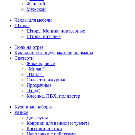
Женский
Мужской
Чехлы для мебели
Шторы
Шторы Моника портьерные
Шторы нитяные
Тюль на отрез
Куклы полотенцедержатели, карманы
Скатерти
Жаккардовые
"Милан"
"Наиля"
Салфетки ажурные
Прозрачные
"Голд"
Клеёнка, ПВХ, полиэстер
Кухонные наборы
Разное
Для сауны
Коврики для ванной и туалета
Косынки, платки
Наволочки с пайетками