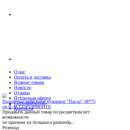
О нас
Оплата и доставка
Возврат товара
Новости
Отзывы
Публичная оферта
Полотенце вафельное кухонное "Пасха" 38*75
Сотрудничество
см В АССОРТИМЕНТЕ
Контакты
Продавать данный товар по расцветкам нет
возможности
по причине их большого разнообр...
Розница