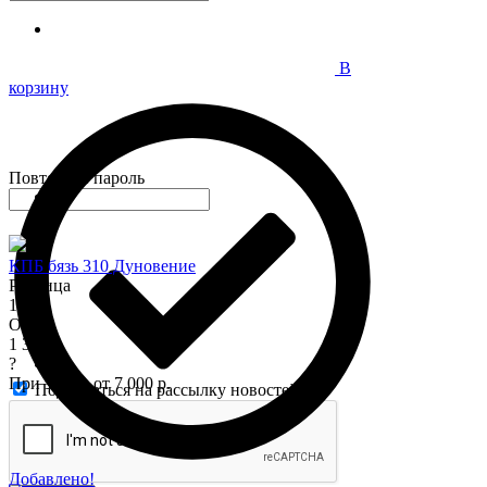
В
корзину
Повторите пароль
КПБ бязь 310 Дуновение
Розница
1 575
Опт
1 345
?
При заказе от 7 000 р.
Подписаться на рассылку новостей
Добавлено!