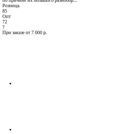
по причине их большого разнообр...
Розница
85
Опт
72
?
При заказе от 7 000 р.