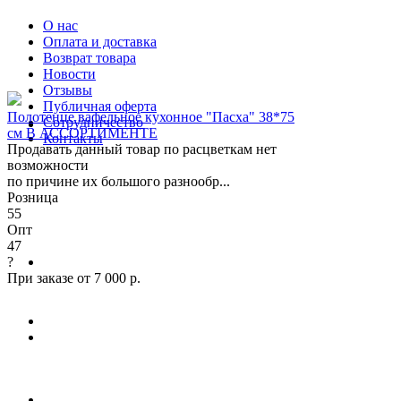
О нас
Оплата и доставка
Возврат товара
Новости
Отзывы
Публичная оферта
Полотенце вафельное кухонное "Пасха" 38*75
Сотрудничество
см В АССОРТИМЕНТЕ
Контакты
Продавать данный товар по расцветкам нет
возможности
по причине их большого разнообр...
Розница
55
Опт
47
?
При заказе от 7 000 р.