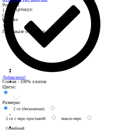
Розница
Артикул:
1 575
Опт
Оценка
1 345
?
При заказе от 7 000 р.
Добавлено!
Состав : 100% хлопок
Цвета:
Размеры:
2 сп (бесшовные)
2 сп с евро простынёй
макси-евро
Семейный