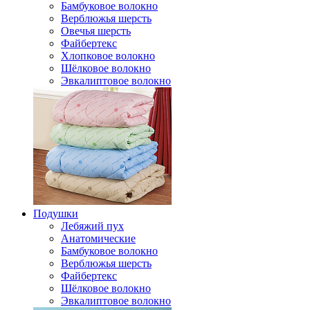
Бамбуковое волокно
Верблюжья шерсть
Овечья шерсть
Файбертекс
Хлопковое волокно
Шёлковое волокно
Эвкалиптовое волокно
Подушки
Лебяжий пух
Анатомические
Бамбуковое волокно
Верблюжья шерсть
Файбертекс
Шёлковое волокно
Эвкалиптовое волокно