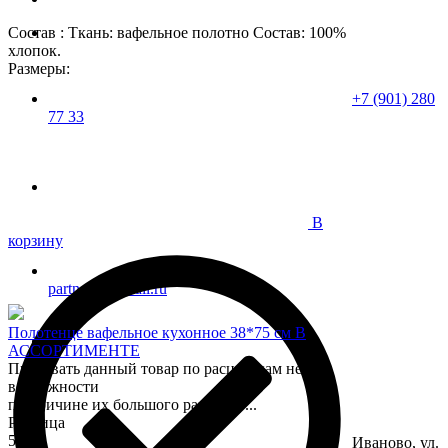
Состав : Ткань: вафельное полотно Состав: 100%
хлопок.
Размеры:
+7 (901) 280
77 33
В
корзину
partner37@mail.ru
Полотенце вафельное кухонное 38*75 см В
АССОРТИМЕНТЕ
Продавать данный товар по расцветкам нет
возможности
по причине их большого разнообр...
Розница
55
Иваново, ул.