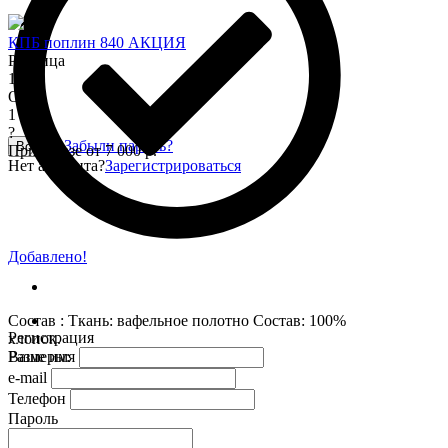
КПБ поплин 840 АКЦИЯ
Розница
1 345
Опт
1 150
?
Забыли пароль?
Войти
При заказе от 7 000 р.
Нет аккаунта?
Зарегистрироваться
Добавлено!
Состав : Ткань: вафельное полотно Состав: 100%
Регистрация
хлопок.
Размеры:
Ваше имя
e-mail
Телефон
Пароль