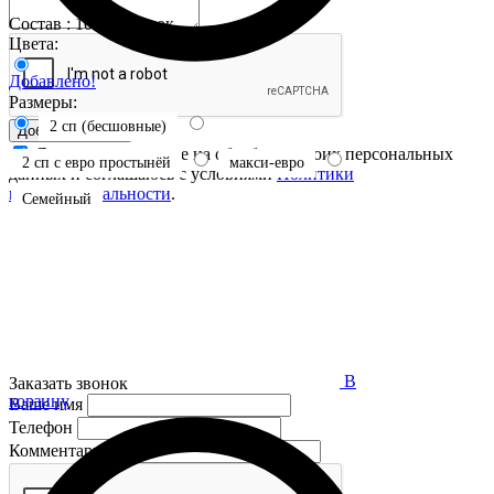
Состав : 100% хлопок
Цвета:
Добавлено!
Размеры:
2 сп (бесшовные)
Добавить отзыв
Я даю свое согласие на обработку своих персональных
2 сп с евро простынёй
макси-евро
данных и соглашаюсь с условиями
Политики
конфиденциальности
.
Семейный
В
Заказать звонок
корзину
Ваше имя
Телефон
Комментарий