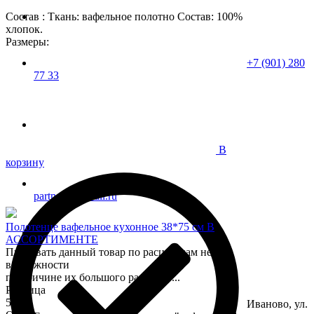
Состав : Ткань: вафельное полотно Состав: 100%
хлопок.
Размеры:
+7 (901) 280
77 33
В
корзину
partner37@mail.ru
Полотенце вафельное кухонное 38*75 см В
АССОРТИМЕНТЕ
Продавать данный товар по расцветкам нет
возможности
по причине их большого разнообр...
Розница
55
Иваново, ул.