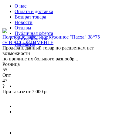
О нас
Оплата и доставка
Возврат товара
Новости
Отзывы
Публичная оферта
Полотенце вафельное кухонное "Пасха" 38*75
Сотрудничество
см В АССОРТИМЕНТЕ
Контакты
Продавать данный товар по расцветкам нет
возможности
по причине их большого разнообр...
Розница
55
Опт
47
?
При заказе от 7 000 р.