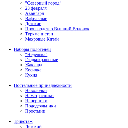
"Северный город"
23 февраля
Авангард
Вафельные
Детские
Производство Вышний Волочок
Туркменистан
Махровые Китай
Наборы полотенец
"Неделька"
Гладкокрашеные
Жаккард
Косичка
Кухня
Постельные принадлежности
Наволочки
Наматрасники
Наперники
Пододеяльники
Простыни
Трикотаж
Детский