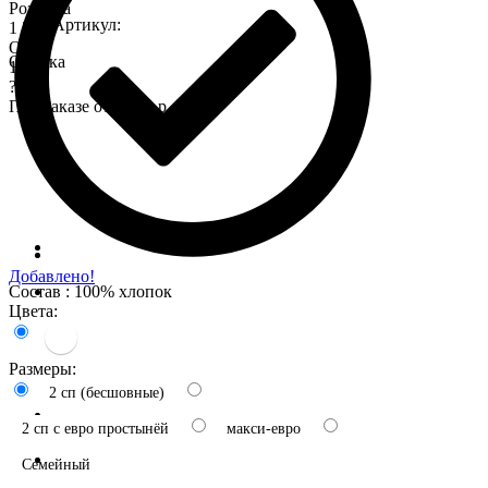
Розница
Артикул:
1 575
Опт
Оценка
1 345
?
При заказе от 7 000 р.
Добавлено!
Состав : 100% хлопок
Цвета:
Размеры:
2 сп (бесшовные)
2 сп с евро простынёй
макси-евро
Семейный