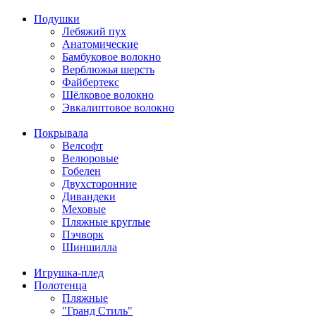
Подушки
Лебяжий пух
Анатомические
Бамбуковое волокно
Верблюжья шерсть
Файбертекс
Шёлковое волокно
Эвкалиптовое волокно
Покрывала
Велсофт
Велюровые
Гобелен
Двухсторонние
Дивандеки
Меховые
Пляжные круглые
Пэчворк
Шиншилла
Игрушка-плед
Полотенца
Пляжные
"Гранд Стиль"