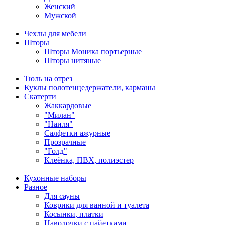
Женский
Мужской
Чехлы для мебели
Шторы
Шторы Моника портьерные
Шторы нитяные
Тюль на отрез
Куклы полотенцедержатели, карманы
Скатерти
Жаккардовые
"Милан"
"Наиля"
Салфетки ажурные
Прозрачные
"Голд"
Клеёнка, ПВХ, полиэстер
Кухонные наборы
Разное
Для сауны
Коврики для ванной и туалета
Косынки, платки
Наволочки с пайетками