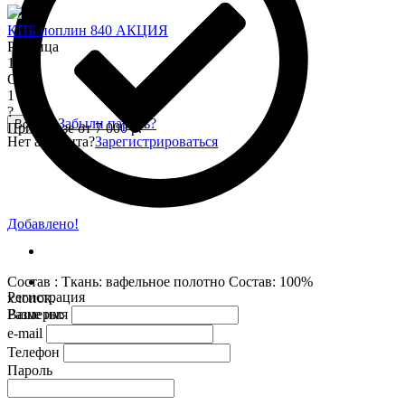
КПБ поплин 840 АКЦИЯ
Розница
1 345
Опт
1 150
?
Забыли пароль?
Войти
При заказе от 7 000 р.
Нет аккаунта?
Зарегистрироваться
Добавлено!
Состав : Ткань: вафельное полотно Состав: 100%
Регистрация
хлопок.
Размеры:
Ваше имя
e-mail
Телефон
Пароль