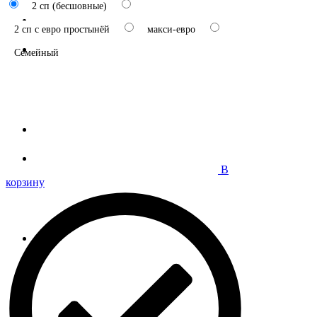
2 сп (бесшовные)
2 сп с евро простынёй
макси-евро
Семейный
В
корзину