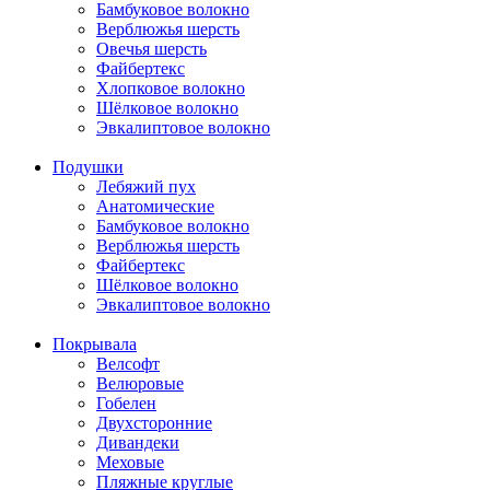
Бамбуковое волокно
Верблюжья шерсть
Овечья шерсть
Файбертекс
Хлопковое волокно
Шёлковое волокно
Эвкалиптовое волокно
Подушки
Лебяжий пух
Анатомические
Бамбуковое волокно
Верблюжья шерсть
Файбертекс
Шёлковое волокно
Эвкалиптовое волокно
Покрывала
Велсофт
Велюровые
Гобелен
Двухсторонние
Дивандеки
Меховые
Пляжные круглые