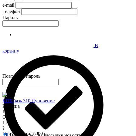
e-mail
Телефон
Пароль
В
корзину
Повторите пароль
КПБ бязь 310 Дуновение
Розница
1 575
Опт
1 345
?
При заказе от 7 000 р.
Подписаться на рассылку новостей