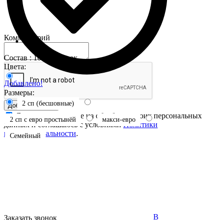
Комментарий
Состав : 100% хлопок
Цвета:
Добавлено!
Размеры:
2 сп (бесшовные)
Добавить отзыв
Я даю свое согласие на обработку своих персональных
2 сп с евро простынёй
макси-евро
данных и соглашаюсь с условиями
Политики
конфиденциальности
.
Семейный
В
Заказать звонок