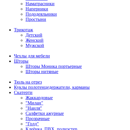
Наматрасники
Наперники
Пододеяльники
Простыни
Трикотаж
Детский
Женский
Мужской
Чехлы для мебели
Шторы
Шторы Моника портьерные
Шторы нитяные
Тюль на отрез
Куклы полотенцедержатели, карманы
Скатерти
Жаккардовые
"Милан"
"Наиля"
Салфетки ажурные
Прозрачные
"Голд"
Клеёнка, ПВХ, полиэстер