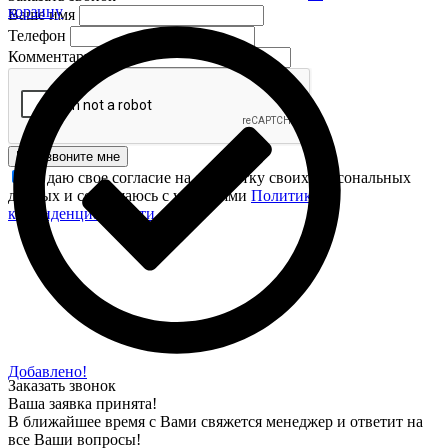
корзину
Ваше имя
Телефон
Комментарий
Перезвоните мне
Я даю свое согласие на обработку своих персональных
данных и соглашаюсь с условиями
Политики
конфиденциальности
.
Добавлено!
Заказать звонок
Ваша заявка принята!
В ближайшее время с Вами свяжется менеджер и ответит на
все Ваши вопросы!