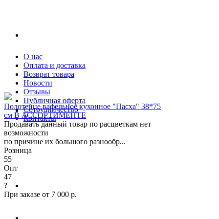
О нас
Оплата и доставка
Возврат товара
Новости
Отзывы
Публичная оферта
Полотенце вафельное кухонное "Пасха" 38*75
Сотрудничество
см В АССОРТИМЕНТЕ
Контакты
Продавать данный товар по расцветкам нет
возможности
по причине их большого разнообр...
Розница
55
Опт
47
?
При заказе от 7 000 р.