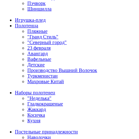
Пэчворк
Шиншилла
Игрушка-плед
Полотенца
Пляжные
"Гранд Стиль"
"Северный город"
23 февраля
Авангард
Вафельные
Детские
Производство Вышний Волочок
Туркменистан
Махровые Китай
Наборы полотенец
"Неделька"
Гладкокрашеные
Жаккард
Косичка
Кухня
Постельные принадлежности
Наволочки