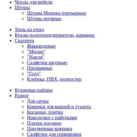
Чехлы для мебели
Шторы
Шторы Моника портьерные
Шторы нитяные
Тюль на отрез
Куклы полотенцедержатели, карманы
Скатерти
Жаккардовые
"Милан"
"Наиля"
Салфетки ажурные
Прозрачные
"Голд"
Клеёнка, ПВХ, полиэстер
Кухонные наборы
Разное
Для сауны
Коврики для ванной и туалета
Косынки, платки
Наволочки с пайетками
Платки носовые
Придверные коврики
Салфетки для сервировки