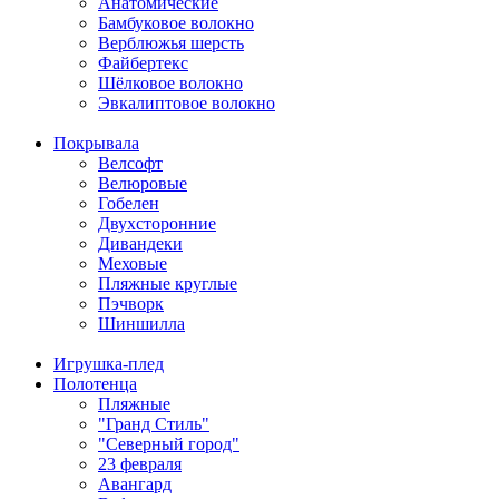
Анатомические
Бамбуковое волокно
Верблюжья шерсть
Файбертекс
Шёлковое волокно
Эвкалиптовое волокно
Покрывала
Велсофт
Велюровые
Гобелен
Двухсторонние
Дивандеки
Меховые
Пляжные круглые
Пэчворк
Шиншилла
Игрушка-плед
Полотенца
Пляжные
"Гранд Стиль"
"Северный город"
23 февраля
Авангард