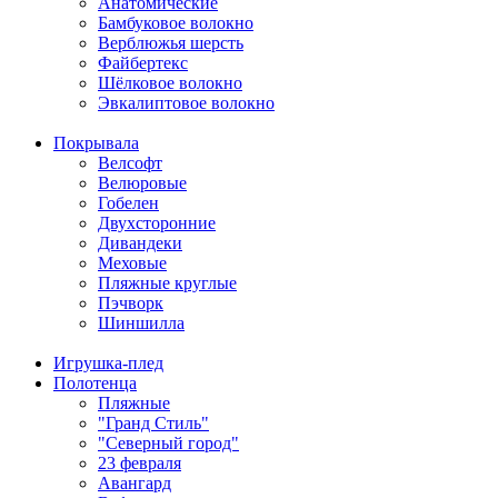
Анатомические
Бамбуковое волокно
Верблюжья шерсть
Файбертекс
Шёлковое волокно
Эвкалиптовое волокно
Покрывала
Велсофт
Велюровые
Гобелен
Двухсторонние
Дивандеки
Меховые
Пляжные круглые
Пэчворк
Шиншилла
Игрушка-плед
Полотенца
Пляжные
"Гранд Стиль"
"Северный город"
23 февраля
Авангард