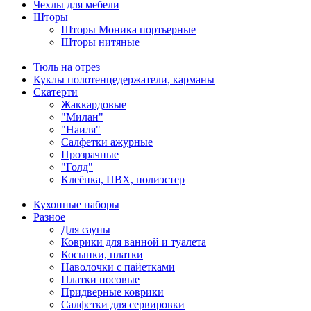
Чехлы для мебели
Шторы
Шторы Моника портьерные
Шторы нитяные
Тюль на отрез
Куклы полотенцедержатели, карманы
Скатерти
Жаккардовые
"Милан"
"Наиля"
Салфетки ажурные
Прозрачные
"Голд"
Клеёнка, ПВХ, полиэстер
Кухонные наборы
Разное
Для сауны
Коврики для ванной и туалета
Косынки, платки
Наволочки с пайетками
Платки носовые
Придверные коврики
Салфетки для сервировки