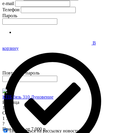
e-mail
Телефон
Пароль
В
корзину
Повторите пароль
КПБ бязь 310 Дуновение
Розница
1 575
Опт
1 345
?
При заказе от 7 000 р.
Подписаться на рассылку новостей