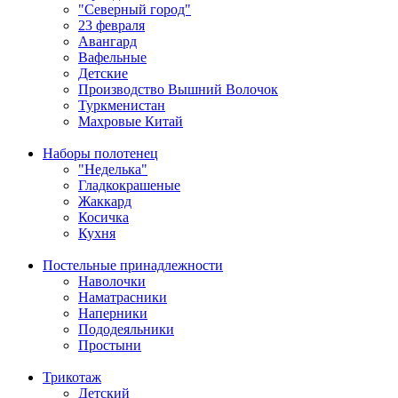
"Северный город"
23 февраля
Авангард
Вафельные
Детские
Производство Вышний Волочок
Туркменистан
Махровые Китай
Наборы полотенец
"Неделька"
Гладкокрашеные
Жаккард
Косичка
Кухня
Постельные принадлежности
Наволочки
Наматрасники
Наперники
Пододеяльники
Простыни
Трикотаж
Детский