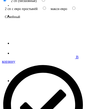
2 сп (бесшовные)
2 сп с евро простынёй
макси-евро
Семейный
В
корзину