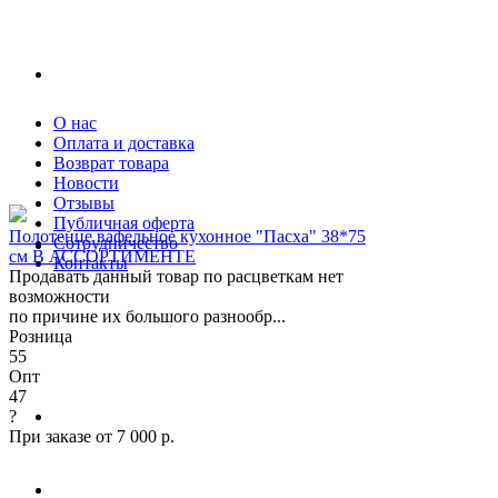
О нас
Оплата и доставка
Возврат товара
Новости
Отзывы
Публичная оферта
Полотенце вафельное кухонное "Пасха" 38*75
Сотрудничество
см В АССОРТИМЕНТЕ
Контакты
Продавать данный товар по расцветкам нет
возможности
по причине их большого разнообр...
Розница
55
Опт
47
?
При заказе от 7 000 р.