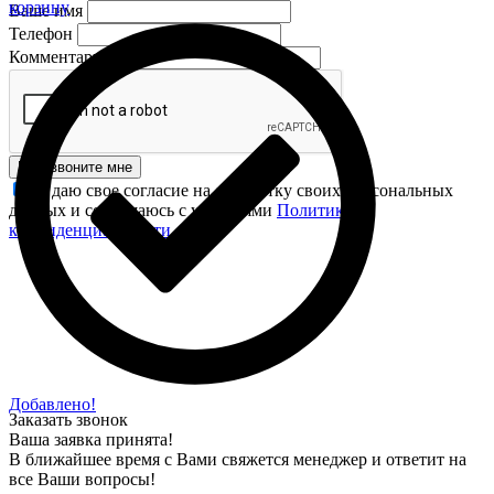
корзину
Ваше имя
Телефон
Комментарий
Перезвоните мне
Я даю свое согласие на обработку своих персональных
данных и соглашаюсь с условиями
Политики
конфиденциальности
.
Добавлено!
Заказать звонок
Ваша заявка принята!
В ближайшее время с Вами свяжется менеджер и ответит на
все Ваши вопросы!