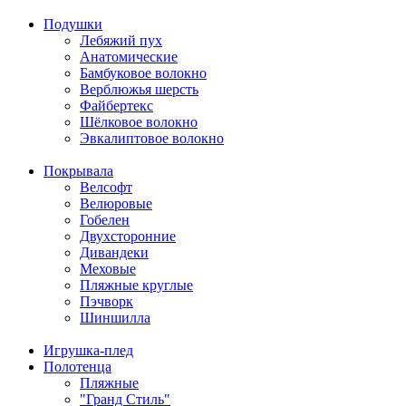
Подушки
Лебяжий пух
Анатомические
Бамбуковое волокно
Верблюжья шерсть
Файбертекс
Шёлковое волокно
Эвкалиптовое волокно
Покрывала
Велсофт
Велюровые
Гобелен
Двухсторонние
Дивандеки
Меховые
Пляжные круглые
Пэчворк
Шиншилла
Игрушка-плед
Полотенца
Пляжные
"Гранд Стиль"