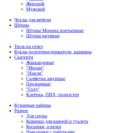
Женский
Мужской
Чехлы для мебели
Шторы
Шторы Моника портьерные
Шторы нитяные
Тюль на отрез
Куклы полотенцедержатели, карманы
Скатерти
Жаккардовые
"Милан"
"Наиля"
Салфетки ажурные
Прозрачные
"Голд"
Клеёнка, ПВХ, полиэстер
Кухонные наборы
Разное
Для сауны
Коврики для ванной и туалета
Косынки, платки
Наволочки с пайетками