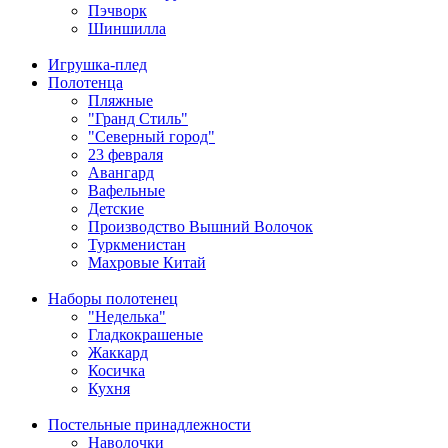
Пэчворк
Шиншилла
Игрушка-плед
Полотенца
Пляжные
"Гранд Стиль"
"Северный город"
23 февраля
Авангард
Вафельные
Детские
Производство Вышний Волочок
Туркменистан
Махровые Китай
Наборы полотенец
"Неделька"
Гладкокрашеные
Жаккард
Косичка
Кухня
Постельные принадлежности
Наволочки