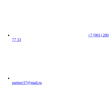
+7 (901) 280
77 33
partner37@mail.ru