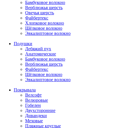
Бамбуковое волокно
Верблюжья шерсть
Овечья шерсть
Файбертекс
Хлопковое волокно
Шёлковое волокно
Эвкалиптовое волокно
Подушки
Лебяжий пух
Анатомические
Бамбуковое волокно
Верблюжья шерсть
Файбертекс
Шёлковое волокно
Эвкалиптовое волокно
Покрывала
Велсофт
Велюровые
Гобелен
Двухсторонние
Дивандеки
Меховые
Пляжные круглые