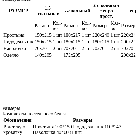
2-спальный
1,5-
РАЗМЕР
2-спальный
с евро
ев
спальный
прост.
Кол-
Кол-
Кол-
Размер
Размер
Размер
Размер
во
во
во
Простыня
150х215
1 шт
180х217
1 шт
220х240
1 шт
220х24
Пододеяльник
150х215
1 шт
180х215
1 шт
180х215
1 шт
200х22
Наволочка
70х70
2 шт
70х70
2 шт
70х70
2 шт
70х70
Одеяло
140х205
172х205
200х22
Размеры
Комплекты постельного белья
Обозначения
Размеры
В детскую
Простыня 100*150 Пододеяльник 110*147
кроватку
Наволочка 40*60 (1 шт)