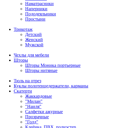
Наматрасники
Наперники
Пододеяльники
Простыни
Трикотаж
Детский
Женский
Мужской
Чехлы для мебели
Шторы
Шторы Моника портьерные
Шторы нитяные
Тюль на отрез
Куклы полотенцедержатели, карманы
Скатерти
Жаккардовые
"Милан"
"Наиля"
Салфетки ажурные
Прозрачные
"Голд"
Клеёнка, ПВХ, полиэстер