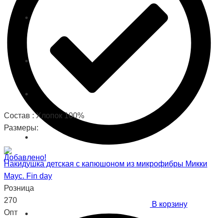
Состав : Хлопок 100%
Размеры:
Добавлено!
Накидушка детская с капюшоном из микрофибры Микки
Маус. Fin day
Розница
270
В корзину
Опт