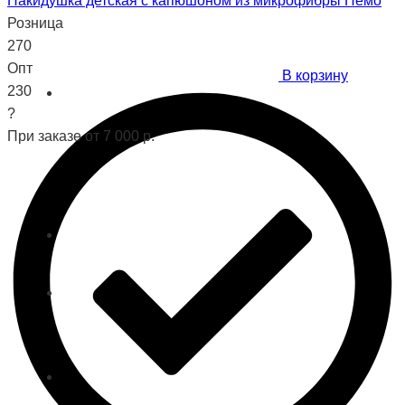
Накидушка детская с капюшоном из микрофибры Немо
Розница
270
Опт
В корзину
230
?
При заказе от 7 000 р.