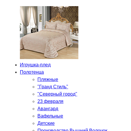
Игрушка-плед
Полотенца
Пляжные
"Гранд Стиль"
"Северный город"
23 февраля
Авангард
Вафельные
Детские
Производство Вышний Волочок