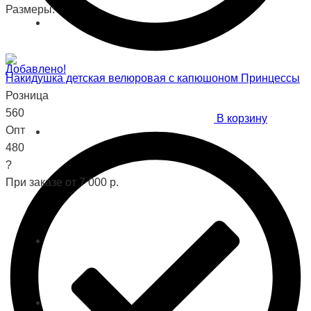
Размеры:
Добавлено!
Накидушка детская велюровая с капюшоном Принцессы
Розница
560
В корзину
Опт
480
?
При заказе от 7 000 р.