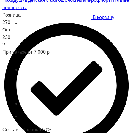
Накидушка детская с капюшоном из микрофибры Платье
принцеcсы
Розница
В корзину
270
Опт
230
?
При заказе от 7 000 р.
Состав : Хлопок 100%