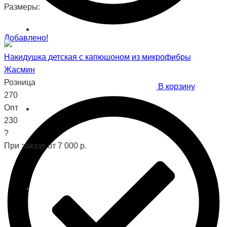
Размеры:
Добавлено!
Накидушка детская с капюшоном из микрофибры
Жасмин
Розница
В корзину
270
Опт
230
?
При заказе от 7 000 р.