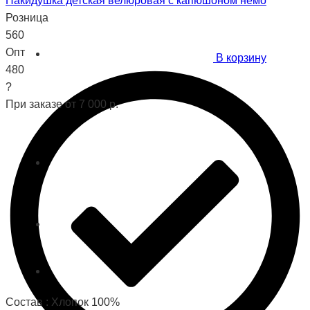
Накидушка детская велюровая с капюшоном немо
Розница
560
Опт
В корзину
480
?
При заказе от 7 000 р.
Состав : Хлопок 100%