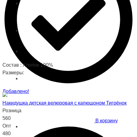
Состав : Хлопок 100%
Размеры:
Добавлено!
Накидушка детская велюровая с капюшоном Тигрёнок
Розница
560
В корзину
Опт
480