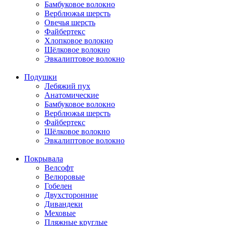
Бамбуковое волокно
Верблюжья шерсть
Овечья шерсть
Файбертекс
Хлопковое волокно
Шёлковое волокно
Эвкалиптовое волокно
Подушки
Лебяжий пух
Анатомические
Бамбуковое волокно
Верблюжья шерсть
Файбертекс
Шёлковое волокно
Эвкалиптовое волокно
Покрывала
Велсофт
Велюровые
Гобелен
Двухсторонние
Дивандеки
Меховые
Пляжные круглые