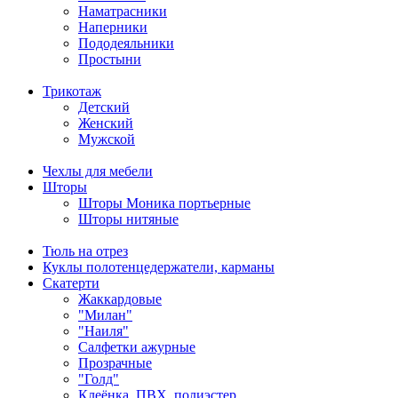
Наматрасники
Наперники
Пододеяльники
Простыни
Трикотаж
Детский
Женский
Мужской
Чехлы для мебели
Шторы
Шторы Моника портьерные
Шторы нитяные
Тюль на отрез
Куклы полотенцедержатели, карманы
Скатерти
Жаккардовые
"Милан"
"Наиля"
Салфетки ажурные
Прозрачные
"Голд"
Клеёнка, ПВХ, полиэстер