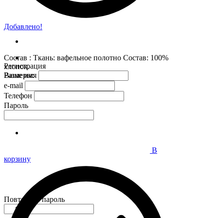
Добавлено!
Состав : Ткань: вафельное полотно Состав: 100%
Регистрация
хлопок.
Размеры:
Ваше имя
e-mail
Телефон
Пароль
В
корзину
Повторите пароль