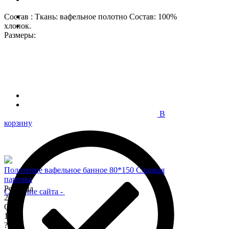
Состав : Ткань: вафельное полотно Состав: 100%
хлопок.
Размеры:
В
корзину
Полотенце вафельное банное 80*150 Сладкая
парочка
Розница
Создание сайта
-
200
Опт
170
?