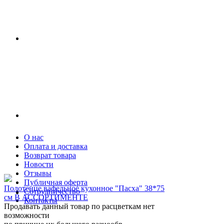
О нас
Оплата и доставка
Возврат товара
Новости
Отзывы
Публичная оферта
Полотенце вафельное кухонное "Пасха" 38*75
Сотрудничество
см В АССОРТИМЕНТЕ
Контакты
Продавать данный товар по расцветкам нет
возможности