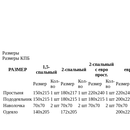
Размеры
Размеры КПБ
2-спальный
1,5-
РАЗМЕР
2-спальный
с евро
ев
спальный
прост.
Кол-
Кол-
Кол-
Размер
Размер
Размер
Размер
во
во
во
Простыня
150х215
1 шт
180х217
1 шт
220х240
1 шт
220х24
Пододеяльник
150х215
1 шт
180х215
1 шт
180х215
1 шт
200х22
Наволочка
70х70
2 шт
70х70
2 шт
70х70
2 шт
70х70
Одеяло
140х205
172х205
200х22