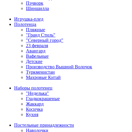
Пэчворк
Шиншилла
Игрушка-плед
Полотенца
Пляжные
"Гранд Стиль"
"Северный город"
23 февраля
Авангард
Вафельные
Детские
Производство Вышний Волочок
Туркменистан
Махровые Китай
Наборы полотенец
"Неделька"
Гладкокрашеные
Жаккард
Косичка
Кухня
Постельные принадлежности
Наволочки