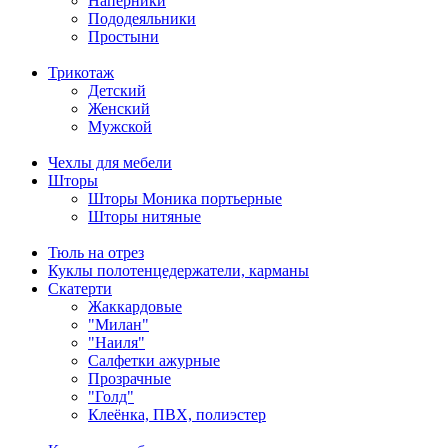
Наперники
Пододеяльники
Простыни
Трикотаж
Детский
Женский
Мужской
Чехлы для мебели
Шторы
Шторы Моника портьерные
Шторы нитяные
Тюль на отрез
Куклы полотенцедержатели, карманы
Скатерти
Жаккардовые
"Милан"
"Наиля"
Салфетки ажурные
Прозрачные
"Голд"
Клеёнка, ПВХ, полиэстер