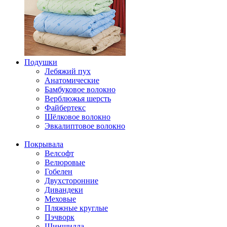
Подушки
Лебяжий пух
Анатомические
Бамбуковое волокно
Верблюжья шерсть
Файбертекс
Шёлковое волокно
Эвкалиптовое волокно
Покрывала
Велсофт
Велюровые
Гобелен
Двухсторонние
Дивандеки
Меховые
Пляжные круглые
Пэчворк
Шиншилла