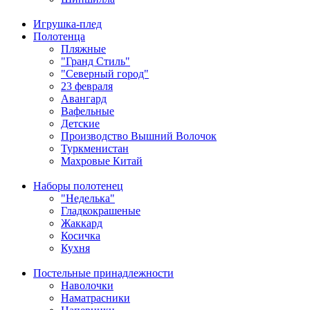
Игрушка-плед
Полотенца
Пляжные
"Гранд Стиль"
"Северный город"
23 февраля
Авангард
Вафельные
Детские
Производство Вышний Волочок
Туркменистан
Махровые Китай
Наборы полотенец
"Неделька"
Гладкокрашеные
Жаккард
Косичка
Кухня
Постельные принадлежности
Наволочки
Наматрасники