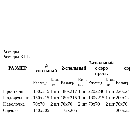
Размеры
Размеры КПБ
2-спальный
1,5-
РАЗМЕР
2-спальный
с евро
ев
спальный
прост.
Кол-
Кол-
Кол-
Размер
Размер
Размер
Размер
во
во
во
Простыня
150х215
1 шт
180х217
1 шт
220х240
1 шт
220х24
Пододеяльник
150х215
1 шт
180х215
1 шт
180х215
1 шт
200х22
Наволочка
70х70
2 шт
70х70
2 шт
70х70
2 шт
70х70
Одеяло
140х205
172х205
200х22