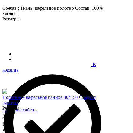
Состав : Ткань: вафельное полотно Состав: 100%
хлопок.
Размеры:
В
корзину
Полотенце вафельное банное 80*150 Сладкая
парочка
Розница
Создание сайта
-
200
Опт
170
?