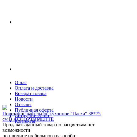
О нас
Оплата и доставка
Возврат товара
Новости
Отзывы
Публичная оферта
Полотенце вафельное кухонное "Пасха" 38*75
Сотрудничество
см В АССОРТИМЕНТЕ
Контакты
Продавать данный товар по расцветкам нет
возможности
по причине их большого разнообр...