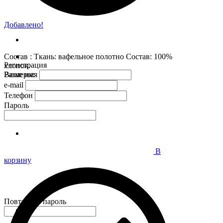
Добавлено!
Состав : Ткань: вафельное полотно Состав: 100%
Регистрация
хлопок.
Размеры:
Ваше имя
e-mail
Телефон
Пароль
В
корзину
Повторите пароль