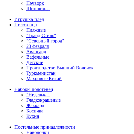
Пэчворк
Шиншилла
Игрушка-плед
Полотенца
Пляжные
"Гранд Стиль"
"Северный город"
23 февраля
Авангард
Вафельные
Детские
Производство Вышний Волочок
Туркменистан
Махровые Китай
Наборы полотенец
"Неделька"
Гладкокрашеные
Жаккард
Косичка
Кухня
Постельные принадлежности
Наволочки