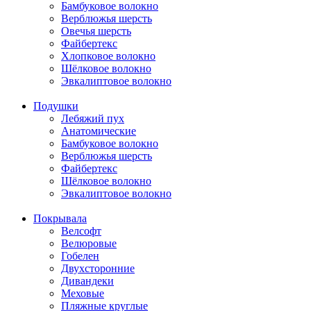
Бамбуковое волокно
Верблюжья шерсть
Овечья шерсть
Файбертекс
Хлопковое волокно
Шёлковое волокно
Эвкалиптовое волокно
Подушки
Лебяжий пух
Анатомические
Бамбуковое волокно
Верблюжья шерсть
Файбертекс
Шёлковое волокно
Эвкалиптовое волокно
Покрывала
Велсофт
Велюровые
Гобелен
Двухсторонние
Дивандеки
Меховые
Пляжные круглые