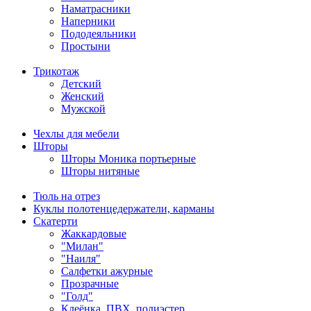
Наматрасники
Наперники
Пододеяльники
Простыни
Трикотаж
Детский
Женский
Мужской
Чехлы для мебели
Шторы
Шторы Моника портьерные
Шторы нитяные
Тюль на отрез
Куклы полотенцедержатели, карманы
Скатерти
Жаккардовые
"Милан"
"Наиля"
Салфетки ажурные
Прозрачные
"Голд"
Клеёнка, ПВХ, полиэстер