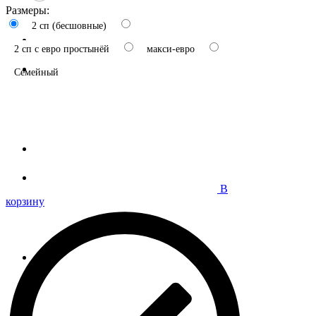
Размеры:
2 сп (бесшовные)
2 сп с евро простынёй
макси-евро
Семейный
В
корзину