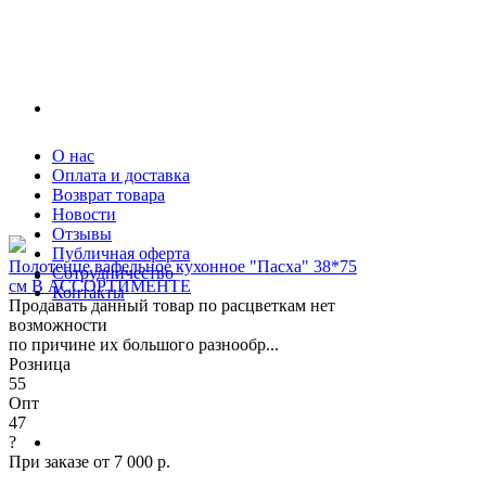
О нас
Оплата и доставка
Возврат товара
Новости
Отзывы
Публичная оферта
Полотенце вафельное кухонное "Пасха" 38*75
Сотрудничество
см В АССОРТИМЕНТЕ
Контакты
Продавать данный товар по расцветкам нет
возможности
по причине их большого разнообр...
Розница
55
Опт
47
?
При заказе от 7 000 р.