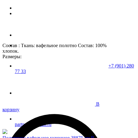
Состав : Ткань: вафельное полотно Состав: 100%
хлопок.
Размеры:
+7 (901) 280
77 33
В
корзину
partner37@mail.ru
Полотенце вафельное кухонное 38*75 см В