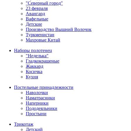
"Северный город"
23 февраля
Авангард
Вафельные
Детские
Производство Вышний Волочок
Туркменистан
Махровые Китай
Наборы полотенец
"Неделька"
Гладкокрашеные
Жаккард
Косичка
Кухня
Постельные принадлежности
Наволочки
Наматрасники
Наперники
Пододеяльники
Простыни
Трикотаж
Детский