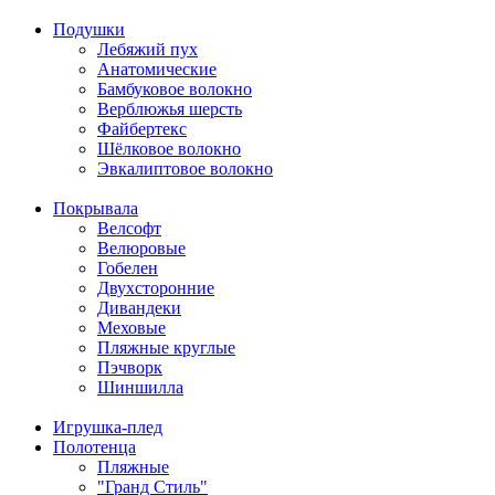
Подушки
Лебяжий пух
Анатомические
Бамбуковое волокно
Верблюжья шерсть
Файбертекс
Шёлковое волокно
Эвкалиптовое волокно
Покрывала
Велсофт
Велюровые
Гобелен
Двухсторонние
Дивандеки
Меховые
Пляжные круглые
Пэчворк
Шиншилла
Игрушка-плед
Полотенца
Пляжные
"Гранд Стиль"