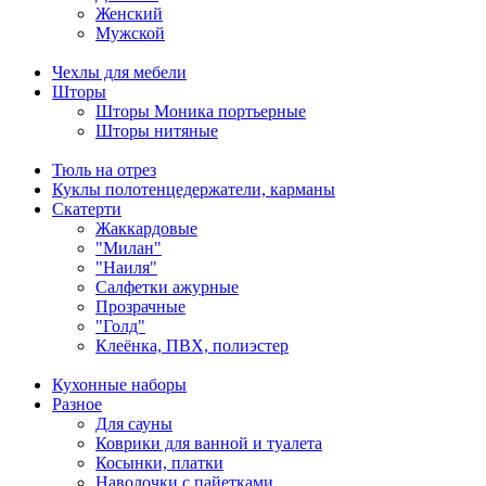
Женский
Мужской
Чехлы для мебели
Шторы
Шторы Моника портьерные
Шторы нитяные
Тюль на отрез
Куклы полотенцедержатели, карманы
Скатерти
Жаккардовые
"Милан"
"Наиля"
Салфетки ажурные
Прозрачные
"Голд"
Клеёнка, ПВХ, полиэстер
Кухонные наборы
Разное
Для сауны
Коврики для ванной и туалета
Косынки, платки
Наволочки с пайетками