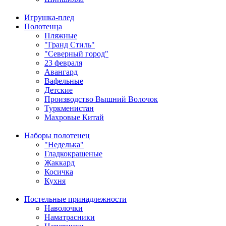
Игрушка-плед
Полотенца
Пляжные
"Гранд Стиль"
"Северный город"
23 февраля
Авангард
Вафельные
Детские
Производство Вышний Волочок
Туркменистан
Махровые Китай
Наборы полотенец
"Неделька"
Гладкокрашеные
Жаккард
Косичка
Кухня
Постельные принадлежности
Наволочки
Наматрасники