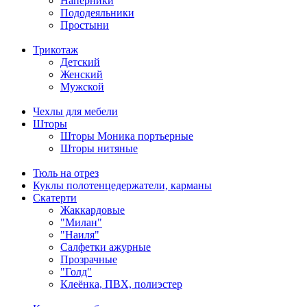
Наперники
Пододеяльники
Простыни
Трикотаж
Детский
Женский
Мужской
Чехлы для мебели
Шторы
Шторы Моника портьерные
Шторы нитяные
Тюль на отрез
Куклы полотенцедержатели, карманы
Скатерти
Жаккардовые
"Милан"
"Наиля"
Салфетки ажурные
Прозрачные
"Голд"
Клеёнка, ПВХ, полиэстер