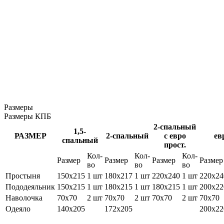
Размеры
Размеры КПБ
2-спальный
1,5-
РАЗМЕР
2-спальный
с евро
ев
спальный
прост.
Кол-
Кол-
Кол-
Размер
Размер
Размер
Размер
во
во
во
Простыня
150х215
1 шт
180х217
1 шт
220х240
1 шт
220х24
Пододеяльник
150х215
1 шт
180х215
1 шт
180х215
1 шт
200х22
Наволочка
70х70
2 шт
70х70
2 шт
70х70
2 шт
70х70
Одеяло
140х205
172х205
200х22