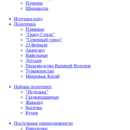
Пэчворк
Шиншилла
Игрушка-плед
Полотенца
Пляжные
"Гранд Стиль"
"Северный город"
23 февраля
Авангард
Вафельные
Детские
Производство Вышний Волочок
Туркменистан
Махровые Китай
Наборы полотенец
"Неделька"
Гладкокрашеные
Жаккард
Косичка
Кухня
Постельные принадлежности
Наволочки