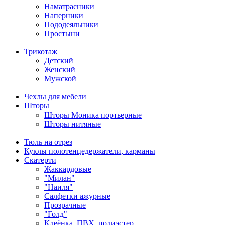
Наматрасники
Наперники
Пододеяльники
Простыни
Трикотаж
Детский
Женский
Мужской
Чехлы для мебели
Шторы
Шторы Моника портьерные
Шторы нитяные
Тюль на отрез
Куклы полотенцедержатели, карманы
Скатерти
Жаккардовые
"Милан"
"Наиля"
Салфетки ажурные
Прозрачные
"Голд"
Клеёнка, ПВХ, полиэстер