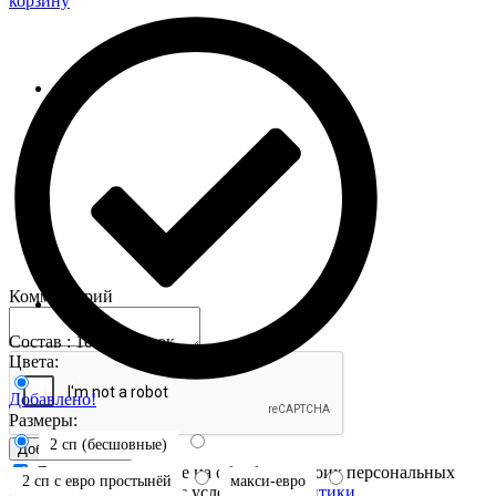
корзину
Комментарий
Состав : 100% хлопок
Цвета:
Добавлено!
Размеры:
2 сп (бесшовные)
Добавить отзыв
Я даю свое согласие на обработку своих персональных
2 сп с евро простынёй
макси-евро
данных и соглашаюсь с условиями
Политики