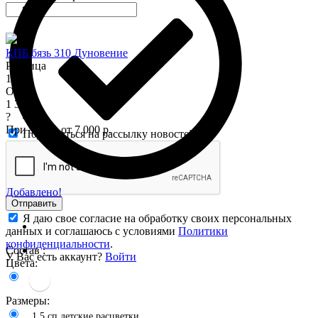
КПБ бязь 310 Дуновение
Розница
1 575
Опт
1 345
?
При заказе от 7 000 р.
Подписаться на рассылку новостей
Добавлено!
Отправить
Я даю свое согласие на обработку своих персональных
данных и соглашаюсь с условиями
Политики
конфиденциальности
.
Состав :
У Вас есть аккаунт?
Войти
Цвета:
Размеры:
1.5 сп.детские расцветки