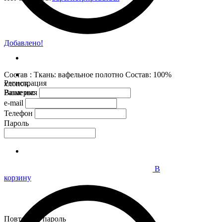
Добавлено!
Состав : Ткань: вафельное полотно Состав: 100%
Регистрация
хлопок.
Размеры:
Ваше имя
e-mail
Телефон
Пароль
В
корзину
Повторите пароль