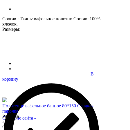
Состав : Ткань: вафельное полотно Состав: 100%
хлопок.
Размеры:
В
корзину
Полотенце вафельное банное 80*150 Сладкая
парочка
Розница
Создание сайта
-
200
Опт