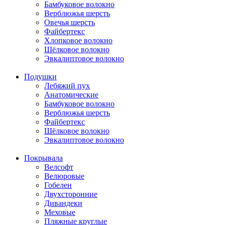
Бамбуковое волокно
Верблюжья шерсть
Овечья шерсть
Файбертекс
Хлопковое волокно
Шёлковое волокно
Эвкалиптовое волокно
Подушки
Лебяжий пух
Анатомические
Бамбуковое волокно
Верблюжья шерсть
Файбертекс
Шёлковое волокно
Эвкалиптовое волокно
Покрывала
Велсофт
Велюровые
Гобелен
Двухсторонние
Дивандеки
Меховые
Пляжные круглые