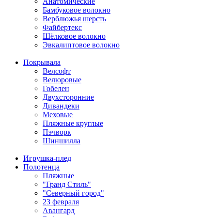
Анатомические
Бамбуковое волокно
Верблюжья шерсть
Файбертекс
Шёлковое волокно
Эвкалиптовое волокно
Покрывала
Велсофт
Велюровые
Гобелен
Двухсторонние
Дивандеки
Меховые
Пляжные круглые
Пэчворк
Шиншилла
Игрушка-плед
Полотенца
Пляжные
"Гранд Стиль"
"Северный город"
23 февраля
Авангард