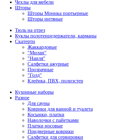
Чехлы для мебели
Шторы
Шторы Моника портьерные
Шторы нитяные
Тюль на отрез
Куклы полотенцедержатели, карманы
Скатерти
Жаккардовые
"Милан"
"Наиля"
Салфетки ажурные
Прозрачные
"Голд"
Клеёнка, ПВХ, полиэстер
Кухонные наборы
Разное
Для сауны
Коврики для ванной и туалета
Косынки, платки
Наволочки с пайетками
Платки носовые
Придверные коврики
Салфетки для сервировки