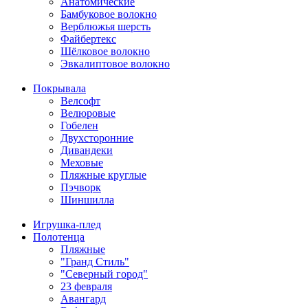
Анатомические
Бамбуковое волокно
Верблюжья шерсть
Файбертекс
Шёлковое волокно
Эвкалиптовое волокно
Покрывала
Велсофт
Велюровые
Гобелен
Двухсторонние
Дивандеки
Меховые
Пляжные круглые
Пэчворк
Шиншилла
Игрушка-плед
Полотенца
Пляжные
"Гранд Стиль"
"Северный город"
23 февраля
Авангард