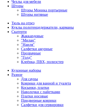
Чехлы для мебели
Шторы
Шторы Моника портьерные
Шторы нитяные
Тюль на отрез
Куклы полотенцедержатели, карманы
Скатерти
Жаккардовые
"Милан"
"Наиля"
Салфетки ажурные
Прозрачные
"Голд"
Клеёнка, ПВХ, полиэстер
Кухонные наборы
Разное
Для сауны
Коврики для ванной и туалета
Косынки, платки
Наволочки с пайетками
Платки носовые
Придверные коврики
Салфетки для сервировки