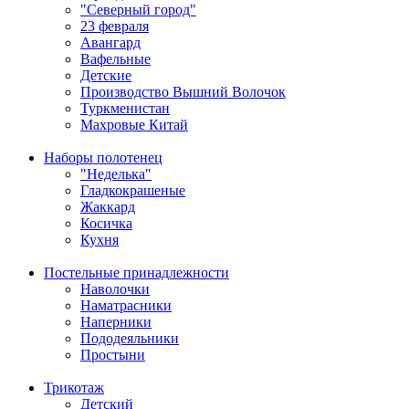
"Северный город"
23 февраля
Авангард
Вафельные
Детские
Производство Вышний Волочок
Туркменистан
Махровые Китай
Наборы полотенец
"Неделька"
Гладкокрашеные
Жаккард
Косичка
Кухня
Постельные принадлежности
Наволочки
Наматрасники
Наперники
Пододеяльники
Простыни
Трикотаж
Детский