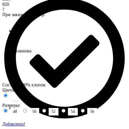
820
?
При заказе от 7 000 р.
Новинка
Состав : 100% хлопок
Цвета:
Размеры:
48
50
52
54
56
Добавлено!