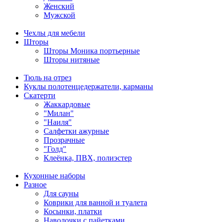
Женский
Мужской
Чехлы для мебели
Шторы
Шторы Моника портьерные
Шторы нитяные
Тюль на отрез
Куклы полотенцедержатели, карманы
Скатерти
Жаккардовые
"Милан"
"Наиля"
Салфетки ажурные
Прозрачные
"Голд"
Клеёнка, ПВХ, полиэстер
Кухонные наборы
Разное
Для сауны
Коврики для ванной и туалета
Косынки, платки
Наволочки с пайетками