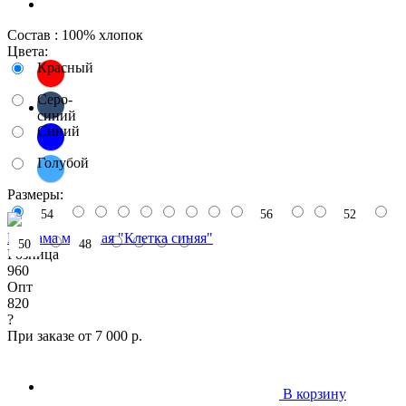
Состав : 100% хлопок
Цвета:
Красный
Серо-
синий
Синий
Голубой
Размеры:
54
56
52
Пижама мужская "Клетка синяя"
50
48
Розница
960
Опт
820
?
При заказе от 7 000 р.
В корзину