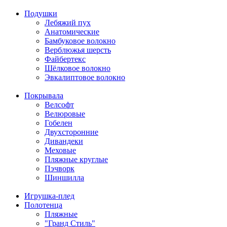
Подушки
Лебяжий пух
Анатомические
Бамбуковое волокно
Верблюжья шерсть
Файбертекс
Шёлковое волокно
Эвкалиптовое волокно
Покрывала
Велсофт
Велюровые
Гобелен
Двухсторонние
Дивандеки
Меховые
Пляжные круглые
Пэчворк
Шиншилла
Игрушка-плед
Полотенца
Пляжные
"Гранд Стиль"