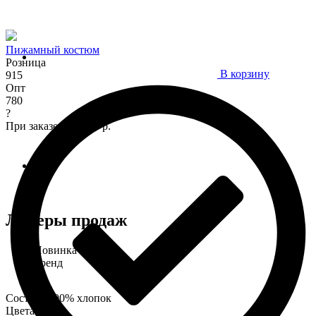
Пижамный костюм
Розница
В корзину
915
Опт
780
?
При заказе от 7 000 р.
Лидеры продаж
Новинка
Тренд
Состав : 100% хлопок
Цвета: