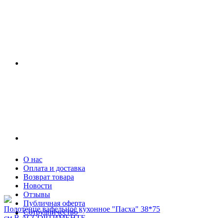
О нас
Оплата и доставка
Возврат товара
Новости
Отзывы
Публичная оферта
Полотенце вафельное кухонное "Пасха" 38*75
Сотрудничество
см В АССОРТИМЕНТЕ