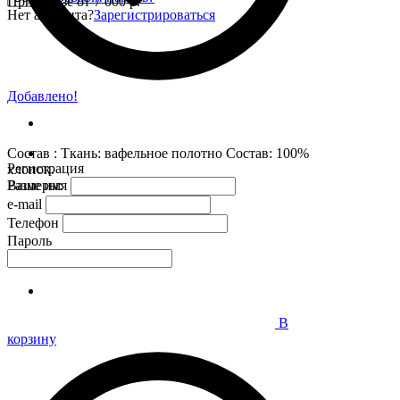
При заказе от 7 000 р.
Нет аккаунта?
Зарегистрироваться
Добавлено!
Состав : Ткань: вафельное полотно Состав: 100%
Регистрация
хлопок.
Размеры:
Ваше имя
e-mail
Телефон
Пароль
В
корзину