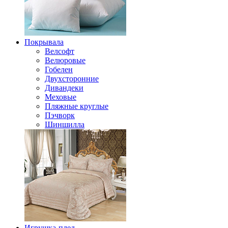
Покрывала
Велсофт
Велюровые
Гобелен
Двухсторонние
Дивандеки
Меховые
Пляжные круглые
Пэчворк
Шиншилла
Игрушка-плед