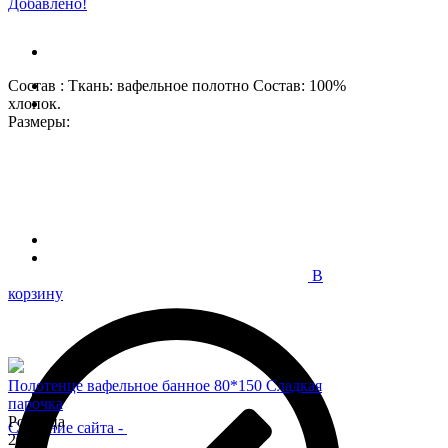
Добавлено!
Состав : Ткань: вафельное полотно Состав: 100%
хлопок.
Размеры:
В
корзину
Полотенце вафельное банное 80*150 Сладкая
парочка
Розница
Создание сайта
-
200