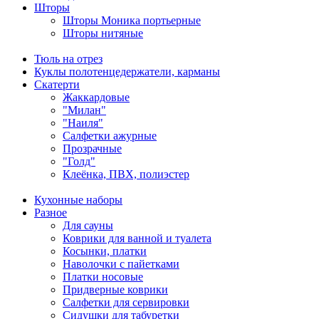
Шторы
Шторы Моника портьерные
Шторы нитяные
Тюль на отрез
Куклы полотенцедержатели, карманы
Скатерти
Жаккардовые
"Милан"
"Наиля"
Салфетки ажурные
Прозрачные
"Голд"
Клеёнка, ПВХ, полиэстер
Кухонные наборы
Разное
Для сауны
Коврики для ванной и туалета
Косынки, платки
Наволочки с пайетками
Платки носовые
Придверные коврики
Салфетки для сервировки
Сидушки для табуретки