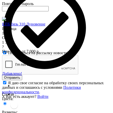
Повторите пароль
КПБ бязь 310 Дуновение
Розница
1 575
Опт
1 345
?
При заказе от 7 000 р.
Подписаться на рассылку новостей
Добавлено!
Отправить
Я даю свое согласие на обработку своих персональных
данных и соглашаюсь с условиями
Политики
конфиденциальности
.
Состав :
У Вас есть аккаунт?
Войти
Цвета:
Размеры: