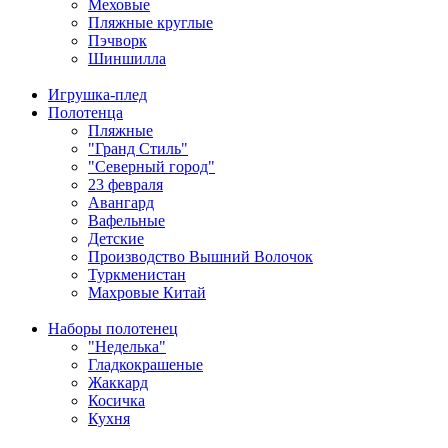
Меховые
Пляжные круглые
Пэчворк
Шиншилла
Игрушка-плед
Полотенца
Пляжные
"Гранд Стиль"
"Северный город"
23 февраля
Авангард
Вафельные
Детские
Производство Вышний Волочок
Туркменистан
Махровые Китай
Наборы полотенец
"Неделька"
Гладкокрашеные
Жаккард
Косичка
Кухня