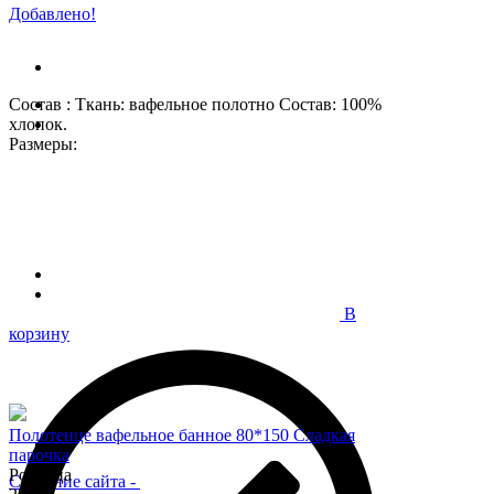
Добавлено!
Состав : Ткань: вафельное полотно Состав: 100%
хлопок.
Размеры:
В
корзину
Полотенце вафельное банное 80*150 Сладкая
парочка
Розница
Создание сайта
-