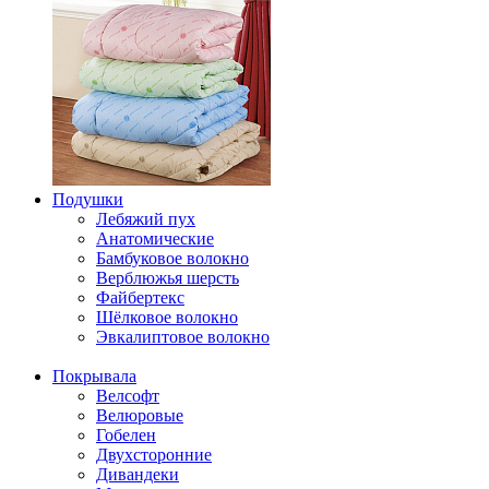
Подушки
Лебяжий пух
Анатомические
Бамбуковое волокно
Верблюжья шерсть
Файбертекс
Шёлковое волокно
Эвкалиптовое волокно
Покрывала
Велсофт
Велюровые
Гобелен
Двухсторонние
Дивандеки