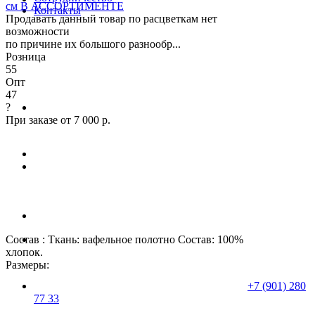
см В АССОРТИМЕНТЕ
Контакты
Продавать данный товар по расцветкам нет
возможности
по причине их большого разнообр...
Розница
55
Опт
47
?
При заказе от 7 000 р.
Состав : Ткань: вафельное полотно Состав: 100%
хлопок.
Размеры:
+7 (901) 280
77 33