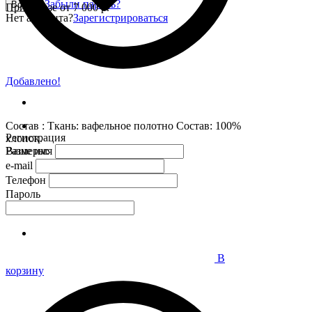
Забыли пароль?
Войти
При заказе от 7 000 р.
Нет аккаунта?
Зарегистрироваться
Добавлено!
Состав : Ткань: вафельное полотно Состав: 100%
Регистрация
хлопок.
Размеры:
Ваше имя
e-mail
Телефон
Пароль
В
корзину