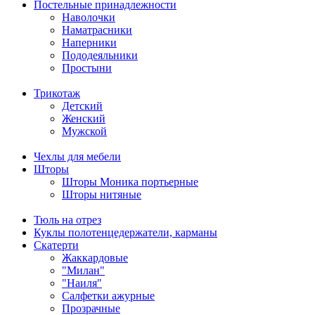
Постельные принадлежности
Наволочки
Наматрасники
Наперники
Пододеяльники
Простыни
Трикотаж
Детский
Женский
Мужской
Чехлы для мебели
Шторы
Шторы Моника портьерные
Шторы нитяные
Тюль на отрез
Куклы полотенцедержатели, карманы
Скатерти
Жаккардовые
"Милан"
"Наиля"
Салфетки ажурные
Прозрачные