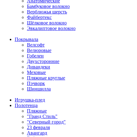
Анатомические
Бамбуковое волокно
Верблюжья шерсть
Файбертекс
Шёлковое волокно
Эвкалиптовое волокно
Покрывала
Велсофт
Велюровые
Гобелен
Двухсторонние
Дивандеки
Меховые
Пляжные круглые
Пэчворк
Шиншилла
Игрушка-плед
Полотенца
Пляжные
"Гранд Стиль"
"Северный город"
23 февраля
Авангард