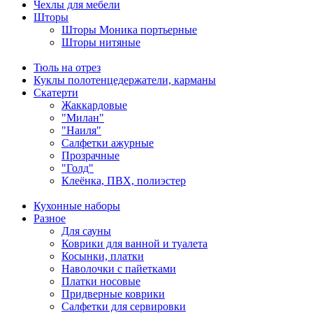
Чехлы для мебели
Шторы
Шторы Моника портьерные
Шторы нитяные
Тюль на отрез
Куклы полотенцедержатели, карманы
Скатерти
Жаккардовые
"Милан"
"Наиля"
Салфетки ажурные
Прозрачные
"Голд"
Клеёнка, ПВХ, полиэстер
Кухонные наборы
Разное
Для сауны
Коврики для ванной и туалета
Косынки, платки
Наволочки с пайетками
Платки носовые
Придверные коврики
Салфетки для сервировки