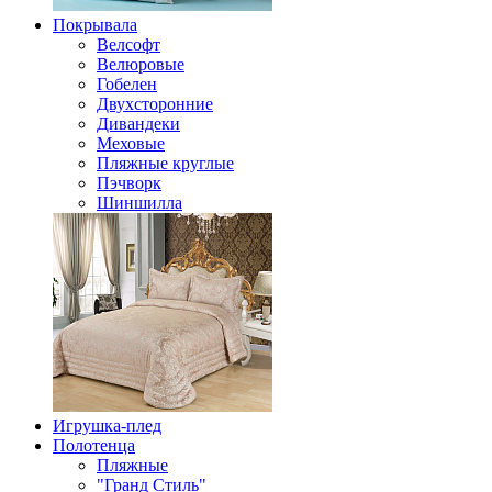
Покрывала
Велсофт
Велюровые
Гобелен
Двухсторонние
Дивандеки
Меховые
Пляжные круглые
Пэчворк
Шиншилла
Игрушка-плед
Полотенца
Пляжные
"Гранд Стиль"