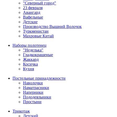
"Северный город"
23 февраля
Авангард
Вафельные
Детские
Производство Вышний Волочок
Туркменистан
Махровые Китай
Наборы полотенец
"Неделька"
Гладкокрашеные
Жаккард
Косичка
Кухня
Постельные принадлежности
Наволочки
Наматрасники
Наперники
Пододеяльники
Простыни
Трикотаж
Детский