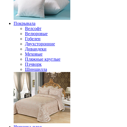
Покрывала
Велсофт
Велюровые
Гобелен
Двухсторонние
Дивандеки
Меховые
Пляжные круглые
Пэчворк
Шиншилла
Игрушка-плед