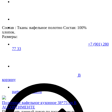
Состав : Ткань: вафельное полотно Состав: 100%
хлопок.
Размеры:
+7 (901) 280
77 33
В
корзину
partner37@mail.ru
Полотенце вафельное кухонное 38*75 см В
АССОРТИМЕНТЕ
Продавать данный товар по расцветкам нет