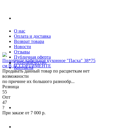
О нас
Оплата и доставка
Возврат товара
Новости
Отзывы
Публичная оферта
Полотенце вафельное кухонное "Пасха" 38*75
Сотрудничество
см В АССОРТИМЕНТЕ
Контакты
Продавать данный товар по расцветкам нет
возможности
по причине их большого разнообр...
Розница
55
Опт
47
?
При заказе от 7 000 р.