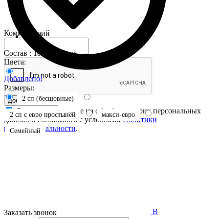
Комментарий
Состав : 100% хлопок
Цвета:
Добавлено!
Размеры:
2 сп (бесшовные)
Добавить отзыв
Я даю свое согласие на обработку своих персональных
2 сп с евро простынёй
макси-евро
данных и соглашаюсь с условиями
Политики
конфиденциальности
.
Семейный
В
Заказать звонок