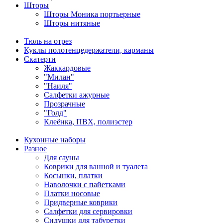
Шторы
Шторы Моника портьерные
Шторы нитяные
Тюль на отрез
Куклы полотенцедержатели, карманы
Скатерти
Жаккардовые
"Милан"
"Наиля"
Салфетки ажурные
Прозрачные
"Голд"
Клеёнка, ПВХ, полиэстер
Кухонные наборы
Разное
Для сауны
Коврики для ванной и туалета
Косынки, платки
Наволочки с пайетками
Платки носовые
Придверные коврики
Салфетки для сервировки
Сидушки для табуретки