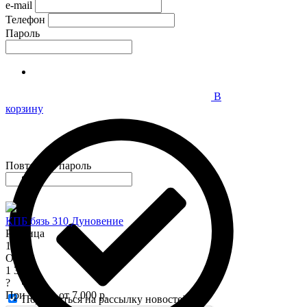
e-mail
Телефон
Пароль
В
корзину
Повторите пароль
КПБ бязь 310 Дуновение
Розница
1 575
Опт
1 345
?
При заказе от 7 000 р.
Подписаться на рассылку новостей