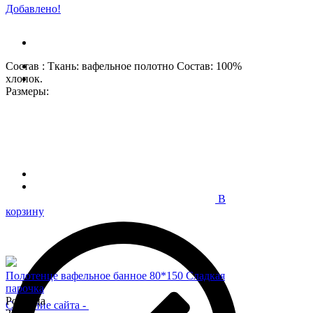
Добавлено!
Состав : Ткань: вафельное полотно Состав: 100%
хлопок.
Размеры:
В
корзину
Полотенце вафельное банное 80*150 Сладкая
парочка
Розница
Создание сайта
-