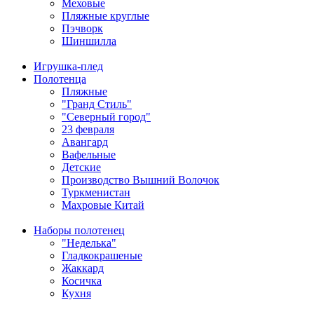
Меховые
Пляжные круглые
Пэчворк
Шиншилла
Игрушка-плед
Полотенца
Пляжные
"Гранд Стиль"
"Северный город"
23 февраля
Авангард
Вафельные
Детские
Производство Вышний Волочок
Туркменистан
Махровые Китай
Наборы полотенец
"Неделька"
Гладкокрашеные
Жаккард
Косичка
Кухня