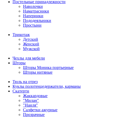
Постельные принадлежности
Наволочки
Наматрасники
Наперники
Пододеяльники
Простыни
Трикотаж
Детский
Женский
Мужской
Чехлы для мебели
Шторы
Шторы Моника портьерные
Шторы нитяные
Тюль на отрез
Куклы полотенцедержатели, карманы
Скатерти
Жаккардовые
"Милан"
"Наиля"
Салфетки ажурные
Прозрачные