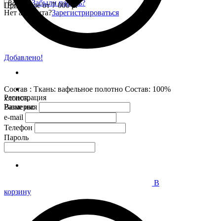
Забыли пароль?
Войти
При заказе от 7 000 р.
Нет аккаунта?
Зарегистрироваться
Добавлено!
Состав : Ткань: вафельное полотно Состав: 100%
Регистрация
хлопок.
Размеры:
Ваше имя
e-mail
Телефон
Пароль
В
корзину