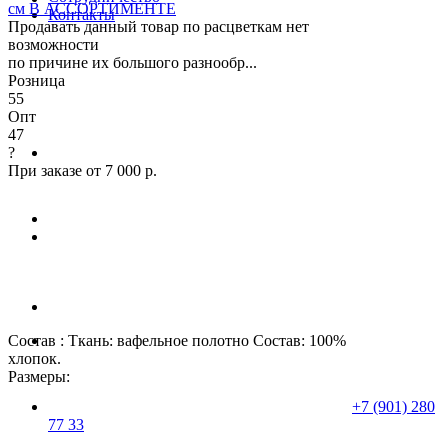
см В АССОРТИМЕНТЕ
Контакты
Продавать данный товар по расцветкам нет
возможности
по причине их большого разнообр...
Розница
55
Опт
47
?
При заказе от 7 000 р.
Состав : Ткань: вафельное полотно Состав: 100%
хлопок.
Размеры:
+7 (901) 280
77 33