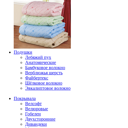
Подушки
Лебяжий пух
Анатомические
Бамбуковое волокно
Верблюжья шерсть
Файбертекс
Шёлковое волокно
Эвкалиптовое волокно
Покрывала
Велсофт
Велюровые
Гобелен
Двухсторонние
Дивандеки