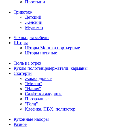
Простыни
Трикотаж
Детский
Женский
Мужской
Чехлы для мебели
Шторы
Шторы Моника портьерные
Шторы нитяные
Тюль на отрез
Куклы полотенцедержатели, карманы
Скатерти
Жаккардовые
"Милан"
"Наиля"
Салфетки ажурные
Прозрачные
"Голд"
Клеёнка, ПВХ, полиэстер
Кухонные наборы
Разное