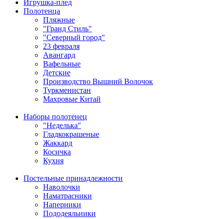
Игрушка-плед
Полотенца
Пляжные
"Гранд Стиль"
"Северный город"
23 февраля
Авангард
Вафельные
Детские
Производство Вышний Волочок
Туркменистан
Махровые Китай
Наборы полотенец
"Неделька"
Гладкокрашеные
Жаккард
Косичка
Кухня
Постельные принадлежности
Наволочки
Наматрасники
Наперники
Пододеяльники