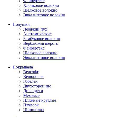
Файбертекс
Хлопковое волокно
Шёлковое волокно
Эвкалиптовое волокно
Подушки
Лебяжий пух
Анатомические
Бамбуковое волокно
Верблюжья шерсть
Файбертекс
Шёлковое волокно
Эвкалиптовое волокно
Покрывала
Велсофт
Велюровые
Гобелен
Двухсторонние
Дивандеки
Меховые
Пляжные круглые
Пэчворк
Шиншилла