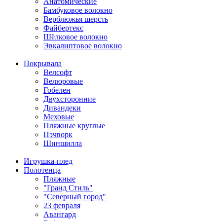
Анатомические
Бамбуковое волокно
Верблюжья шерсть
Файбертекс
Шёлковое волокно
Эвкалиптовое волокно
Покрывала
Велсофт
Велюровые
Гобелен
Двухсторонние
Дивандеки
Меховые
Пляжные круглые
Пэчворк
Шиншилла
Игрушка-плед
Полотенца
Пляжные
"Гранд Стиль"
"Северный город"
23 февраля
Авангард