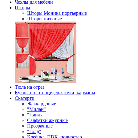
Чехлы для мебели
Шторы
Шторы Моника портьерные
Шторы нитяные
Тюль на отрез
Куклы полотенцедержатели, карманы
Скатерти
Жаккардовые
"Милан"
"Наиля"
Салфетки ажурные
Прозрачные
"Голд"
Клеёнка, ПВХ, полиэстер