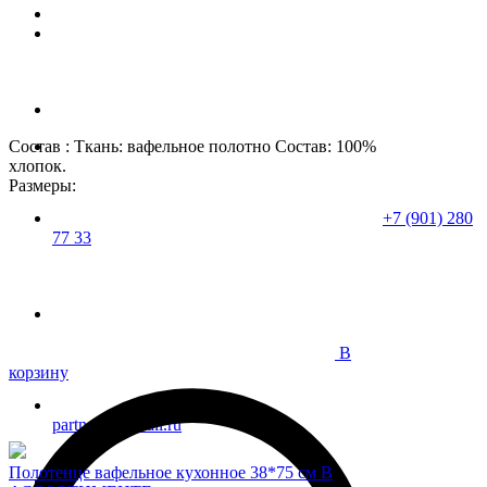
Состав : Ткань: вафельное полотно Состав: 100%
хлопок.
Размеры:
+7 (901) 280
77 33
В
корзину
partner37@mail.ru
Полотенце вафельное кухонное 38*75 см В