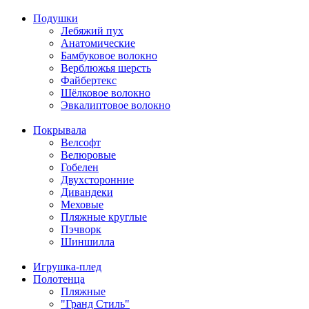
Подушки
Лебяжий пух
Анатомические
Бамбуковое волокно
Верблюжья шерсть
Файбертекс
Шёлковое волокно
Эвкалиптовое волокно
Покрывала
Велсофт
Велюровые
Гобелен
Двухсторонние
Дивандеки
Меховые
Пляжные круглые
Пэчворк
Шиншилла
Игрушка-плед
Полотенца
Пляжные
"Гранд Стиль"