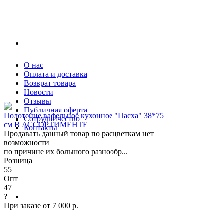
О нас
Оплата и доставка
Возврат товара
Новости
Отзывы
Публичная оферта
Полотенце вафельное кухонное "Пасха" 38*75
Сотрудничество
см В АССОРТИМЕНТЕ
Контакты
Продавать данный товар по расцветкам нет
возможности
по причине их большого разнообр...
Розница
55
Опт
47
?
При заказе от 7 000 р.