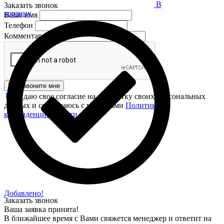
В
Заказать звонок
корзину
Ваше имя
Телефон
Комментарий
Перезвоните мне
Я даю свое согласие на обработку своих персональных
данных и соглашаюсь с условиями
Политики
конфиденциальности
.
Добавлено!
Заказать звонок
Ваша заявка принята!
В ближайшее время с Вами свяжется менеджер и ответит на