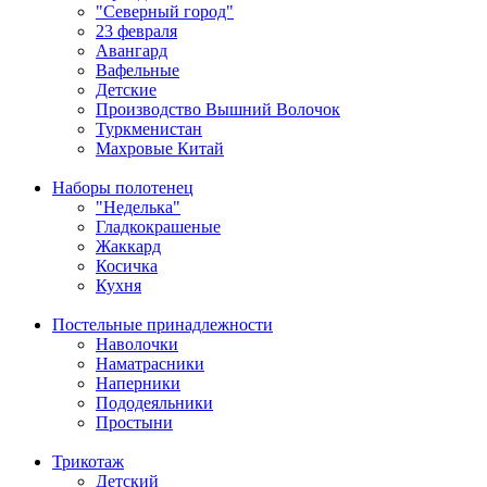
"Северный город"
23 февраля
Авангард
Вафельные
Детские
Производство Вышний Волочок
Туркменистан
Махровые Китай
Наборы полотенец
"Неделька"
Гладкокрашеные
Жаккард
Косичка
Кухня
Постельные принадлежности
Наволочки
Наматрасники
Наперники
Пододеяльники
Простыни
Трикотаж
Детский