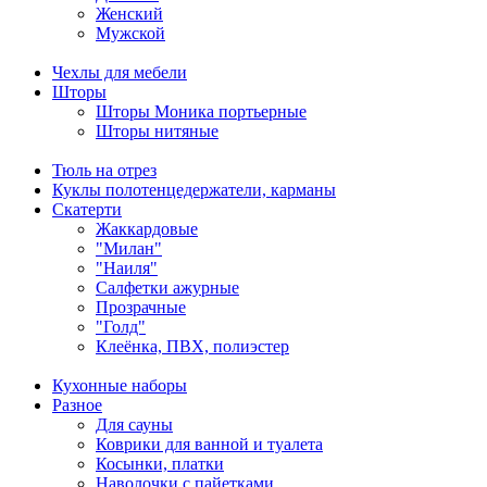
Женский
Мужской
Чехлы для мебели
Шторы
Шторы Моника портьерные
Шторы нитяные
Тюль на отрез
Куклы полотенцедержатели, карманы
Скатерти
Жаккардовые
"Милан"
"Наиля"
Салфетки ажурные
Прозрачные
"Голд"
Клеёнка, ПВХ, полиэстер
Кухонные наборы
Разное
Для сауны
Коврики для ванной и туалета
Косынки, платки
Наволочки с пайетками