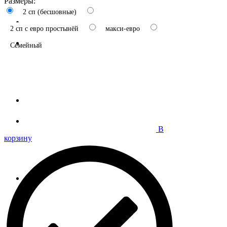
Размеры:
2 сп (бесшовные)
2 сп с евро простынёй
макси-евро
Семейный
В
корзину