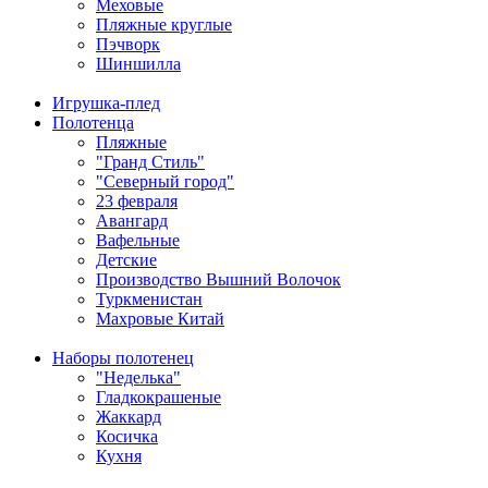
Меховые
Пляжные круглые
Пэчворк
Шиншилла
Игрушка-плед
Полотенца
Пляжные
"Гранд Стиль"
"Северный город"
23 февраля
Авангард
Вафельные
Детские
Производство Вышний Волочок
Туркменистан
Махровые Китай
Наборы полотенец
"Неделька"
Гладкокрашеные
Жаккард
Косичка
Кухня