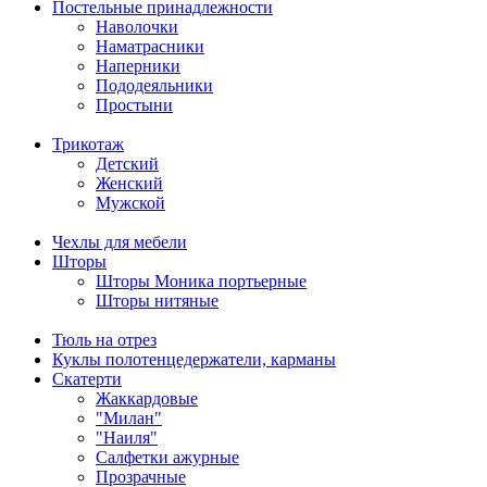
Постельные принадлежности
Наволочки
Наматрасники
Наперники
Пододеяльники
Простыни
Трикотаж
Детский
Женский
Мужской
Чехлы для мебели
Шторы
Шторы Моника портьерные
Шторы нитяные
Тюль на отрез
Куклы полотенцедержатели, карманы
Скатерти
Жаккардовые
"Милан"
"Наиля"
Салфетки ажурные
Прозрачные