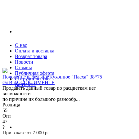
О нас
Оплата и доставка
Возврат товара
Новости
Отзывы
Публичная оферта
Полотенце вафельное кухонное "Пасха" 38*75
Сотрудничество
см В АССОРТИМЕНТЕ
Контакты
Продавать данный товар по расцветкам нет
возможности
по причине их большого разнообр...
Розница
55
Опт
47
?
При заказе от 7 000 р.