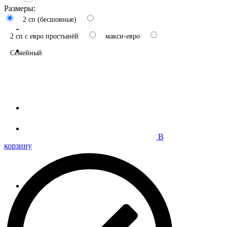
Размеры:
2 сп (бесшовные)
2 сп с евро простынёй
макси-евро
Семейный
В
корзину