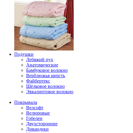
Подушки
Лебяжий пух
Анатомические
Бамбуковое волокно
Верблюжья шерсть
Файбертекс
Шёлковое волокно
Эвкалиптовое волокно
Покрывала
Велсофт
Велюровые
Гобелен
Двухсторонние
Дивандеки