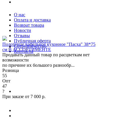
О нас
Оплата и доставка
Возврат товара
Новости
Отзывы
Публичная оферта
Полотенце вафельное кухонное "Пасха" 38*75
Сотрудничество
см В АССОРТИМЕНТЕ
Контакты
Продавать данный товар по расцветкам нет
возможности
по причине их большого разнообр...
Розница
55
Опт
47
?
При заказе от 7 000 р.