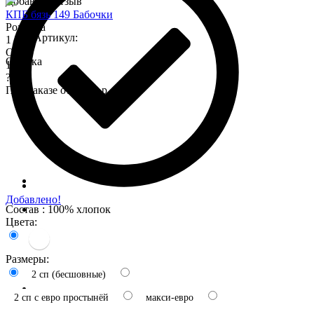
Добавить отзыв
КПБ бязь 149 Бабочки
Розница
Артикул:
1 575
Опт
Оценка
1 345
?
При заказе от 7 000 р.
Добавлено!
Состав : 100% хлопок
Цвета:
Размеры:
2 сп (бесшовные)
2 сп с евро простынёй
макси-евро