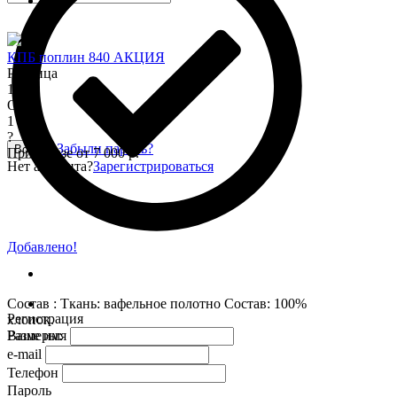
КПБ поплин 840 АКЦИЯ
Розница
1 345
Опт
1 150
?
Забыли пароль?
Войти
При заказе от 7 000 р.
Нет аккаунта?
Зарегистрироваться
Добавлено!
Состав : Ткань: вафельное полотно Состав: 100%
Регистрация
хлопок.
Размеры:
Ваше имя
e-mail
Телефон
Пароль