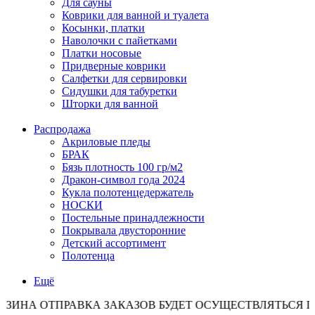
Для сауны
Коврики для ванной и туалета
Косынки, платки
Наволочки с пайетками
Платки носовые
Придверные коврики
Салфетки для сервировки
Сидушки для табуретки
Шторки для ванной
Распродажа
Акриловые пледы
БРАК
Бязь плотность 100 гр/м2
Дракон-символ года 2024
Кукла полотенцедержатель
НОСКИ
Постельные принадлежности
Покрывала двусторонние
Детский ассортимент
Полотенца
Ещё
ОТПРАВКА ЗАКАЗОВ БУДЕТ ОСУЩЕСТВЛЯТЬСЯ ПО ПОН