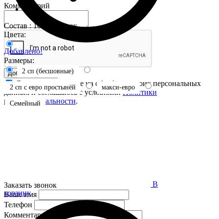
Комментарий
Состав : 100% хлопок
Цвета:
Добавлено!
Размеры:
2 сп (бесшовные)
Добавить отзыв
Я даю свое согласие на обработку своих персональных
2 сп с евро простынёй
макси-евро
данных и соглашаюсь с условиями
Политики
конфиденциальности
.
Семейный
В
Заказать звонок
корзину
Ваше имя
Телефон
Комментарий