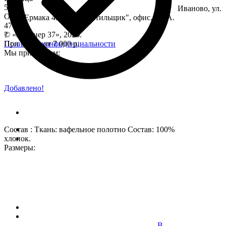
55
Иваново, ул.
Опт
Ермака 49, ТК "Текстильщик", офис. 192А.
47
?
© «Партнер 37», 2026.
При заказе от 7 000 р.
Политики конфиденциальности
Мы принимаем:
Добавлено!
Состав : Ткань: вафельное полотно Состав: 100%
хлопок.
Размеры:
В