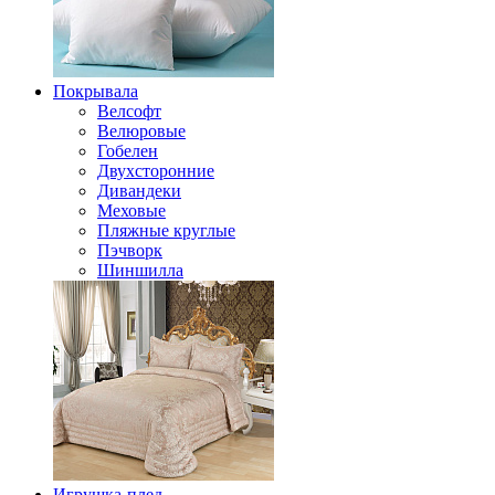
Покрывала
Велсофт
Велюровые
Гобелен
Двухсторонние
Дивандеки
Меховые
Пляжные круглые
Пэчворк
Шиншилла
Игрушка-плед