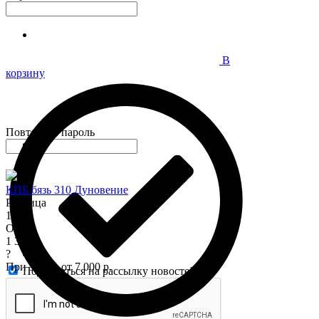
В
корзину
Повторите пароль
КПБ бязь 310 Дуновение
Розница
1 575
Опт
1 345
?
При заказе от 7 000 р.
Подписаться на рассылку новостей