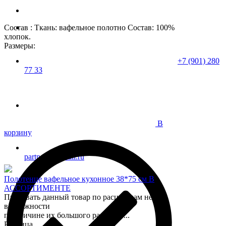
Состав : Ткань: вафельное полотно Состав: 100%
хлопок.
Размеры:
+7 (901) 280
77 33
В
корзину
partner37@mail.ru
Полотенце вафельное кухонное 38*75 см В
АССОРТИМЕНТЕ
Продавать данный товар по расцветкам нет
возможности
по причине их большого разнообр...
Розница