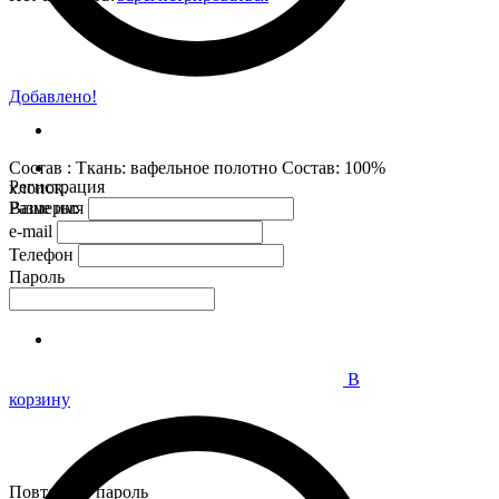
Добавлено!
Состав : Ткань: вафельное полотно Состав: 100%
Регистрация
хлопок.
Размеры:
Ваше имя
e-mail
Телефон
Пароль
В
корзину
Повторите пароль