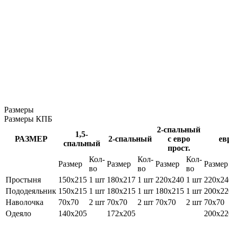
Размеры
Размеры КПБ
2-спальный
1,5-
РАЗМЕР
2-спальный
с евро
ев
спальный
прост.
Кол-
Кол-
Кол-
Размер
Размер
Размер
Размер
во
во
во
Простыня
150х215
1 шт
180х217
1 шт
220х240
1 шт
220х24
Пододеяльник
150х215
1 шт
180х215
1 шт
180х215
1 шт
200х22
Наволочка
70х70
2 шт
70х70
2 шт
70х70
2 шт
70х70
Одеяло
140х205
172х205
200х22