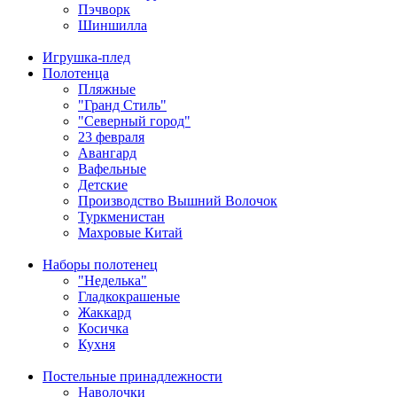
Пэчворк
Шиншилла
Игрушка-плед
Полотенца
Пляжные
"Гранд Стиль"
"Северный город"
23 февраля
Авангард
Вафельные
Детские
Производство Вышний Волочок
Туркменистан
Махровые Китай
Наборы полотенец
"Неделька"
Гладкокрашеные
Жаккард
Косичка
Кухня
Постельные принадлежности
Наволочки