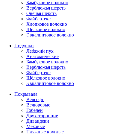
Бамбуковое волокно
Верблюжья шерсть
Овечья шерсть
Файбертекс
Хлопковое волокно
Шёлковое волокно
Эвкалиптовое волокно
Подушки
Лебяжий пух
Анатомические
Бамбуковое волокно
Верблюжья шерсть
Файбертекс
Шёлковое волокно
Эвкалиптовое волокно
Покрывала
Велсофт
Велюровые
Гобелен
Двухсторонние
Дивандеки
Меховые
Пляжные круглые