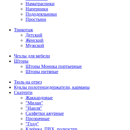
Наматрасники
Наперники
Пододеяльники
Простыни
Трикотаж
Детский
Женский
Мужской
Чехлы для мебели
Шторы
Шторы Моника портьерные
Шторы нитяные
Тюль на отрез
Куклы полотенцедержатели, карманы
Скатерти
Жаккардовые
"Милан"
"Наиля"
Салфетки ажурные
Прозрачные
"Голд"
Клеёнка, ПВХ, полиэстер