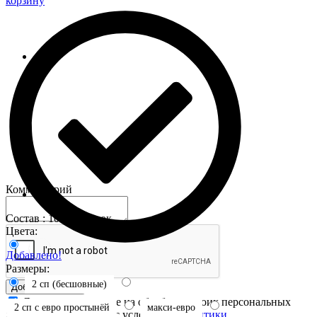
корзину
Комментарий
Состав : 100% хлопок
Цвета:
Добавлено!
Размеры:
2 сп (бесшовные)
Добавить отзыв
Я даю свое согласие на обработку своих персональных
2 сп с евро простынёй
макси-евро
данных и соглашаюсь с условиями
Политики