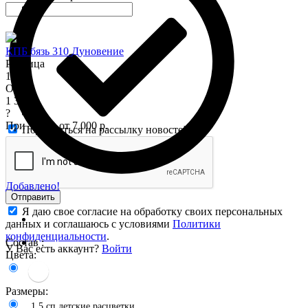
КПБ бязь 310 Дуновение
Розница
1 575
Опт
1 345
?
При заказе от 7 000 р.
Подписаться на рассылку новостей
Добавлено!
Отправить
Я даю свое согласие на обработку своих персональных
данных и соглашаюсь с условиями
Политики
конфиденциальности
.
Состав :
У Вас есть аккаунт?
Войти
Цвета:
Размеры:
1.5 сп.детские расцветки