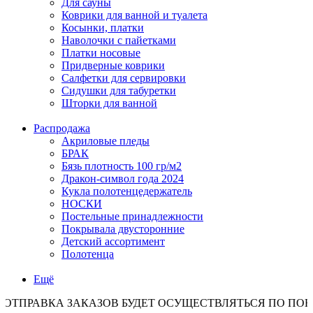
Для сауны
Коврики для ванной и туалета
Косынки, платки
Наволочки с пайетками
Платки носовые
Придверные коврики
Салфетки для сервировки
Сидушки для табуретки
Шторки для ванной
Распродажа
Акриловые пледы
БРАК
Бязь плотность 100 гр/м2
Дракон-символ года 2024
Кукла полотенцедержатель
НОСКИ
Постельные принадлежности
Покрывала двусторонние
Детский ассортимент
Полотенца
Ещё
КА ЗАКАЗОВ БУДЕТ ОСУЩЕСТВЛЯТЬСЯ ПО ПОНЕДЕЛЬН