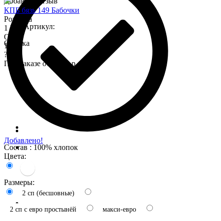
Добавить отзыв
КПБ бязь 149 Бабочки
Розница
Артикул:
1 575
Опт
Оценка
1 345
?
При заказе от 7 000 р.
Добавлено!
Состав : 100% хлопок
Цвета:
Размеры:
2 сп (бесшовные)
2 сп с евро простынёй
макси-евро