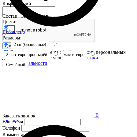
Комментарий
Состав : 100% хлопок
Цвета:
Добавлено!
Размеры:
2 сп (бесшовные)
Добавить отзыв
Я даю свое согласие на обработку своих персональных
2 сп с евро простынёй
макси-евро
данных и соглашаюсь с условиями
Политики
конфиденциальности
.
Семейный
В
Заказать звонок
корзину
Ваше имя
Телефон
Комментарий