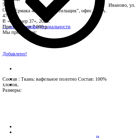
55
Иваново, ул.
Опт
Ермака 49, ТК "Текстильщик", офис. 192А.
47
?
© «Партнер 37», 2026.
При заказе от 7 000 р.
Политики конфиденциальности
Мы принимаем:
Добавлено!
Состав : Ткань: вафельное полотно Состав: 100%
хлопок.
Размеры:
В