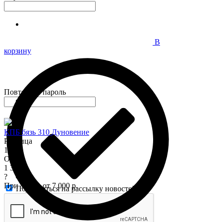
В
корзину
Повторите пароль
КПБ бязь 310 Дуновение
Розница
1 575
Опт
1 345
?
При заказе от 7 000 р.
Подписаться на рассылку новостей