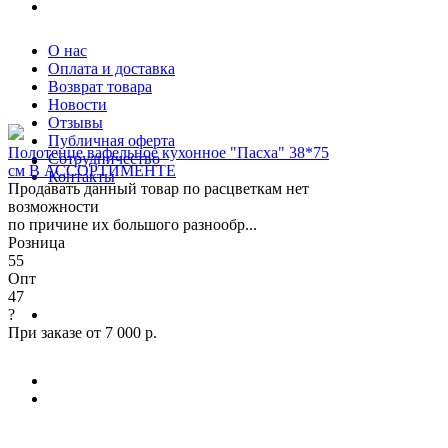
О нас
Оплата и доставка
Возврат товара
Новости
Отзывы
Публичная оферта
Полотенце вафельное кухонное "Пасха" 38*75
Сотрудничество
см В АССОРТИМЕНТЕ
Контакты
Продавать данный товар по расцветкам нет
возможности
по причине их большого разнообр...
Розница
55
Опт
47
?
При заказе от 7 000 р.