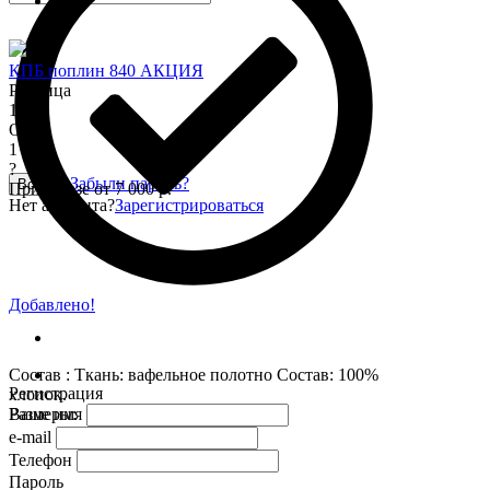
КПБ поплин 840 АКЦИЯ
Розница
1 345
Опт
1 150
?
Забыли пароль?
Войти
При заказе от 7 000 р.
Нет аккаунта?
Зарегистрироваться
Добавлено!
Состав : Ткань: вафельное полотно Состав: 100%
Регистрация
хлопок.
Размеры:
Ваше имя
e-mail
Телефон
Пароль