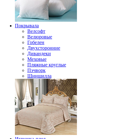
Покрывала
Велсофт
Велюровые
Гобелен
Двухсторонние
Дивандеки
Меховые
Пляжные круглые
Пэчворк
Шиншилла
Игрушка-плед