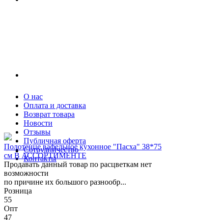
О нас
Оплата и доставка
Возврат товара
Новости
Отзывы
Публичная оферта
Полотенце вафельное кухонное "Пасха" 38*75
Сотрудничество
см В АССОРТИМЕНТЕ
Контакты
Продавать данный товар по расцветкам нет
возможности
по причине их большого разнообр...
Розница
55
Опт
47