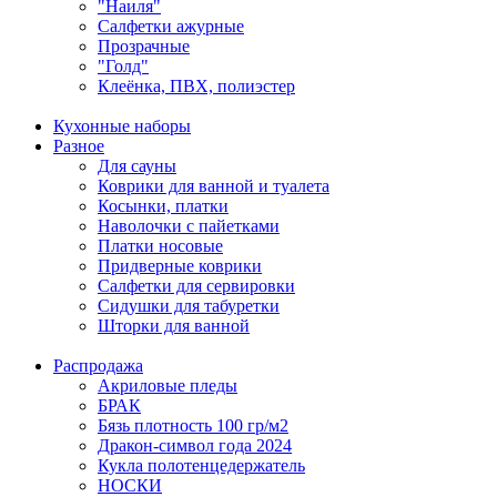
"Наиля"
Салфетки ажурные
Прозрачные
"Голд"
Клеёнка, ПВХ, полиэстер
Кухонные наборы
Разное
Для сауны
Коврики для ванной и туалета
Косынки, платки
Наволочки с пайетками
Платки носовые
Придверные коврики
Салфетки для сервировки
Сидушки для табуретки
Шторки для ванной
Распродажа
Акриловые пледы
БРАК
Бязь плотность 100 гр/м2
Дракон-символ года 2024
Кукла полотенцедержатель
НОСКИ