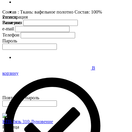
Состав : Ткань: вафельное полотно Состав: 100%
Регистрация
хлопок.
Размеры:
Ваше имя
e-mail
Телефон
Пароль
В
корзину
Повторите пароль
КПБ бязь 310 Дуновение
Розница