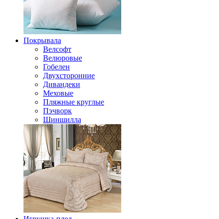
Покрывала
Велсофт
Велюровые
Гобелен
Двухсторонние
Дивандеки
Меховые
Пляжные круглые
Пэчворк
Шиншилла
Игрушка-плед