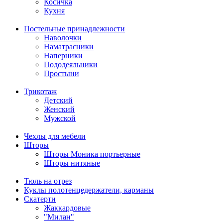
Косичка
Кухня
Постельные принадлежности
Наволочки
Наматрасники
Наперники
Пододеяльники
Простыни
Трикотаж
Детский
Женский
Мужской
Чехлы для мебели
Шторы
Шторы Моника портьерные
Шторы нитяные
Тюль на отрез
Куклы полотенцедержатели, карманы
Скатерти
Жаккардовые
"Милан"