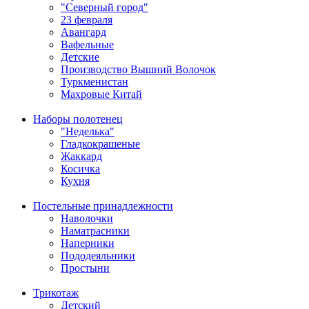
"Северный город"
23 февраля
Авангард
Вафельные
Детские
Производство Вышний Волочок
Туркменистан
Махровые Китай
Наборы полотенец
"Неделька"
Гладкокрашеные
Жаккард
Косичка
Кухня
Постельные принадлежности
Наволочки
Наматрасники
Наперники
Пододеяльники
Простыни
Трикотаж
Детский