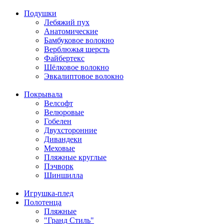
Подушки
Лебяжий пух
Анатомические
Бамбуковое волокно
Верблюжья шерсть
Файбертекс
Шёлковое волокно
Эвкалиптовое волокно
Покрывала
Велсофт
Велюровые
Гобелен
Двухсторонние
Дивандеки
Меховые
Пляжные круглые
Пэчворк
Шиншилла
Игрушка-плед
Полотенца
Пляжные
"Гранд Стиль"