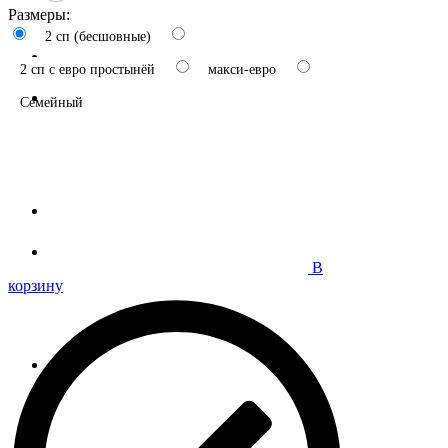
Размеры:
2 сп (бесшовные)
2 сп с евро простынёй
макси-евро
Семейный
В
корзину