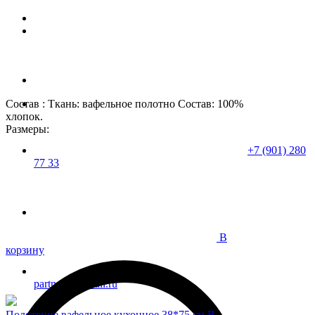
Состав : Ткань: вафельное полотно Состав: 100%
хлопок.
Размеры:
+7 (901) 280
77 33
В
корзину
partner37@mail.ru
Полотенце вафельное кухонное 38*75 см В