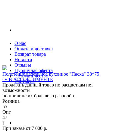
О нас
Оплата и доставка
Возврат товара
Новости
Отзывы
Публичная оферта
Полотенце вафельное кухонное "Пасха" 38*75
Сотрудничество
см В АССОРТИМЕНТЕ
Контакты
Продавать данный товар по расцветкам нет
возможности
по причине их большого разнообр...
Розница
55
Опт
47
?
При заказе от 7 000 р.