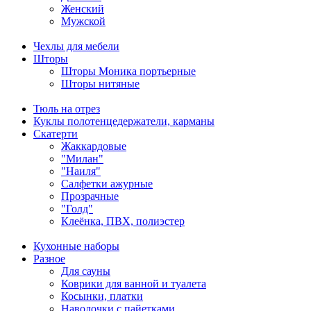
Женский
Мужской
Чехлы для мебели
Шторы
Шторы Моника портьерные
Шторы нитяные
Тюль на отрез
Куклы полотенцедержатели, карманы
Скатерти
Жаккардовые
"Милан"
"Наиля"
Салфетки ажурные
Прозрачные
"Голд"
Клеёнка, ПВХ, полиэстер
Кухонные наборы
Разное
Для сауны
Коврики для ванной и туалета
Косынки, платки
Наволочки с пайетками