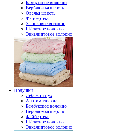
Бамбуковое волокно
Верблюжья шерсть
Овечья шерсть
Файбертекс
Хлопковое волокно
Шёлковое волокно
Эвкалиптовое волокно
Подушки
Лебяжий пух
Анатомические
Бамбуковое волокно
Верблюжья шерсть
Файбертекс
Шёлковое волокно
Эвкалиптовое волокно