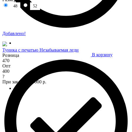
48
52
Добавлено!
Туника с печатью Незабываемая леди
В корзину
Розница
470
Опт
400
?
При заказе от 7 000 р.