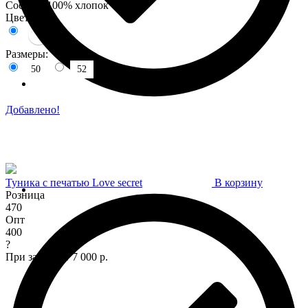
Состав : 100% хлопок
Цвета:
Размеры:
50
52
Добавлено!
Туника с печатью Love secret
В корзину
Розница
470
Опт
400
?
При заказе от 7 000 р.