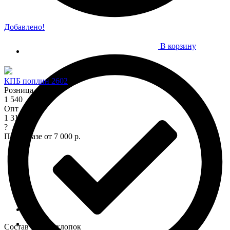
Добавлено!
В корзину
КПБ поплин 2602
Розница
1 540
Опт
1 315
?
При заказе от 7 000 р.
Состав : 100% хлопок