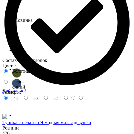
Новинка
Состав : 100% хлопок
Цвета:
Болотный
Серо-
синий
Добавлено!
Размеры:
48
50
52
Туника с печатью Я модная милая девушка
Розница
470