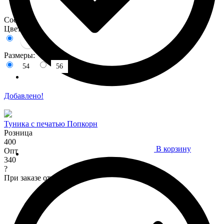
Состав :
Цвета:
Размеры:
54
56
Добавлено!
Туника с печатью Попкорн
Розница
400
В корзину
Опт
340
?
При заказе от 7 000 р.